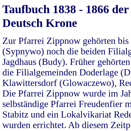
Taufbuch 1838 - 1866 der
Deutsch Krone
Zur Pfarrei Zippnow gehörten bi
(Sypnywo) noch die beiden Filial
Jagdhaus (Budy). Früher gehörten 
die Filialgemeinden Doderlage (D
Klawittersdorf (Glowaczewo), Red
Die Pfarrei Zippnow wurde im Jah
selbständige Pfarrei Freudenfier m
Stabitz und ein Lokalvikariat Red
wurden errichtet. Ab diesem Zeitp