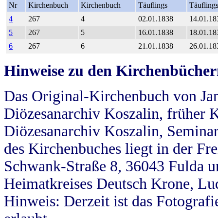
Nr
Kirchenbuch
Kirchenbuch
Täuflings
Täufling
4
267
4
02.01.1838
14.01.18
5
267
5
16.01.1838
18.01.18
6
267
6
21.01.1838
26.01.18
Hinweise zu den Kirchenbücher
Das Original-Kirchenbuch von Jan
Diözesanarchiv Koszalin, früher Kö
Diözesanarchiv Koszalin, Seminar
des Kirchenbuches liegt in der Fr
Schwank-Straße 8, 36043 Fulda u
Heimatkreises Deutsch Krone, Lu
Hinweis: Derzeit ist das Fotograf