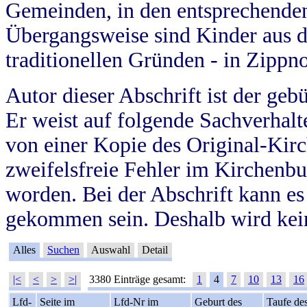
Gemeinden, in den entsprechende
Übergangsweise sind Kinder aus 
traditionellen Gründen - in Zippn
Autor dieser Abschrift ist der geb
Er weist auf folgende Sachverhalte
von einer Kopie des Original-Kirc
zweifelsfreie Fehler im Kirchenbuc
worden. Bei der Abschrift kann e
gekommen sein. Deshalb wird kein
Alles
Suchen
Auswahl
Detail
|<
<
>
>|
3380 Einträge gesamt:
1
4
7
10
13
16
Lfd-
Seite im
Lfd-Nr im
Geburt des
Taufe de