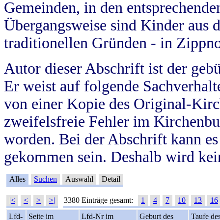
Gemeinden, in den entsprechende
Übergangsweise sind Kinder aus 
traditionellen Gründen - in Zippn
Autor dieser Abschrift ist der geb
Er weist auf folgende Sachverhalte
von einer Kopie des Original-Kirc
zweifelsfreie Fehler im Kirchenbuc
worden. Bei der Abschrift kann e
gekommen sein. Deshalb wird kein
Alles
Suchen
Auswahl
Detail
|<
<
>
>|
3380 Einträge gesamt:
1
4
7
10
13
16
Lfd-
Seite im
Lfd-Nr im
Geburt des
Taufe de