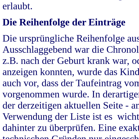
erlaubt.
Die Reihenfolge der Einträge
Die ursprüngliche Reihenfolge au
Ausschlaggebend war die Chronol
z.B. nach der Geburt krank war, od
anzeigen konnten, wurde das Kind
auch vor, dass der Taufeintrag vo
vorgenommen wurde. In derartigen
der derzeitigen aktuellen Seite -
Verwendung der Liste ist es wich
dahinter zu überprüfen. Eine exa
technischen Gründen nur eingesch