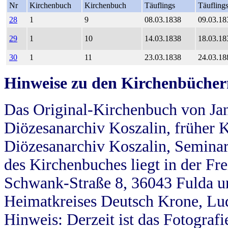
Nr
Kirchenbuch
Kirchenbuch
Täuflings
Täufling
28
1
9
08.03.1838
09.03.18
29
1
10
14.03.1838
18.03.18
30
1
11
23.03.1838
24.03.18
Hinweise zu den Kirchenbücher
Das Original-Kirchenbuch von Jan
Diözesanarchiv Koszalin, früher Kö
Diözesanarchiv Koszalin, Seminar
des Kirchenbuches liegt in der Fr
Schwank-Straße 8, 36043 Fulda u
Heimatkreises Deutsch Krone, Lu
Hinweis: Derzeit ist das Fotograf