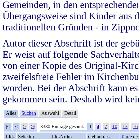
Gemeinden, in den entsprechende
Übergangsweise sind Kinder aus 
traditionellen Gründen - in Zippn
Autor dieser Abschrift ist der geb
Er weist auf folgende Sachverhalte
von einer Kopie des Original-Kirc
zweifelsfreie Fehler im Kirchenbuc
worden. Bei der Abschrift kann e
gekommen sein. Deshalb wird kein
Alles
Suchen
Auswahl
Detail
|<
<
>
>|
3380 Einträge gesamt:
1
4
7
10
13
16
Lfd-
Seite im
Lfd-Nr im
Geburt des
Taufe de