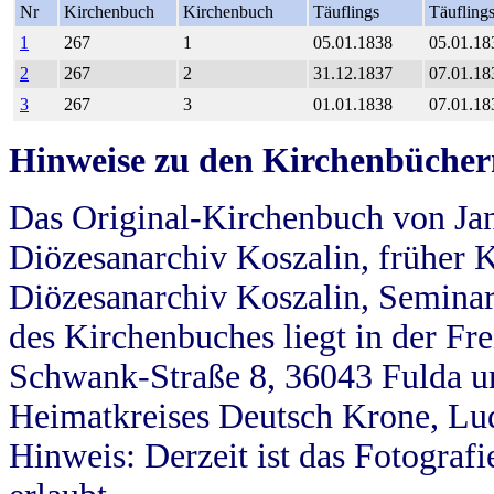
Nr
Kirchenbuch
Kirchenbuch
Täuflings
Täufling
1
267
1
05.01.1838
05.01.18
2
267
2
31.12.1837
07.01.18
3
267
3
01.01.1838
07.01.18
Hinweise zu den Kirchenbücher
Das Original-Kirchenbuch von Jan
Diözesanarchiv Koszalin, früher Kö
Diözesanarchiv Koszalin, Seminar
des Kirchenbuches liegt in der Fr
Schwank-Straße 8, 36043 Fulda u
Heimatkreises Deutsch Krone, Lu
Hinweis: Derzeit ist das Fotograf