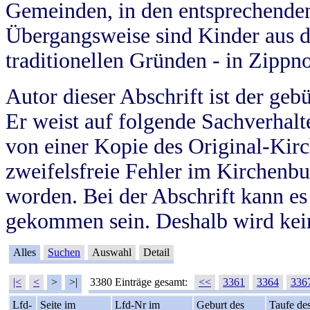
Gemeinden, in den entsprechende
Übergangsweise sind Kinder aus 
traditionellen Gründen - in Zippn
Autor dieser Abschrift ist der geb
Er weist auf folgende Sachverhalte
von einer Kopie des Original-Kirc
zweifelsfreie Fehler im Kirchenbuc
worden. Bei der Abschrift kann e
gekommen sein. Deshalb wird kein
Alles
Suchen
Auswahl
Detail
|<
<
>
>|
3380 Einträge gesamt:
<<
3361
3364
336
Lfd-
Seite im
Lfd-Nr im
Geburt des
Taufe de