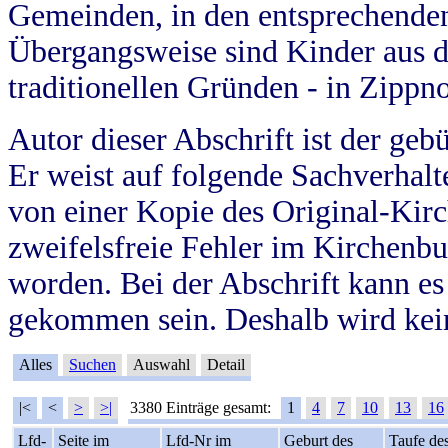
Gemeinden, in den entsprechende
Übergangsweise sind Kinder aus 
traditionellen Gründen - in Zippn
Autor dieser Abschrift ist der geb
Er weist auf folgende Sachverhalte
von einer Kopie des Original-Kirc
zweifelsfreie Fehler im Kirchenbuc
worden. Bei der Abschrift kann e
gekommen sein. Deshalb wird kein
Alles
Suchen
Auswahl
Detail
|<
<
>
>|
3380 Einträge gesamt:
1
4
7
10
13
16
Lfd-
Seite im
Lfd-Nr im
Geburt des
Taufe de