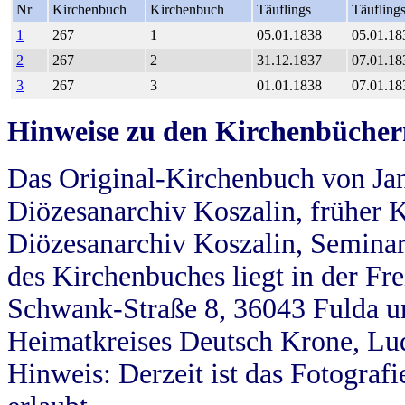
Nr
Kirchenbuch
Kirchenbuch
Täuflings
Täufling
1
267
1
05.01.1838
05.01.18
2
267
2
31.12.1837
07.01.18
3
267
3
01.01.1838
07.01.18
Hinweise zu den Kirchenbücher
Das Original-Kirchenbuch von Jan
Diözesanarchiv Koszalin, früher Kö
Diözesanarchiv Koszalin, Seminar
des Kirchenbuches liegt in der Fr
Schwank-Straße 8, 36043 Fulda u
Heimatkreises Deutsch Krone, Lu
Hinweis: Derzeit ist das Fotograf