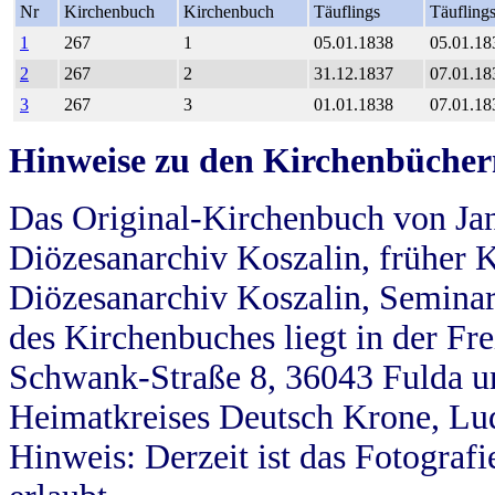
Nr
Kirchenbuch
Kirchenbuch
Täuflings
Täufling
1
267
1
05.01.1838
05.01.18
2
267
2
31.12.1837
07.01.18
3
267
3
01.01.1838
07.01.18
Hinweise zu den Kirchenbücher
Das Original-Kirchenbuch von Jan
Diözesanarchiv Koszalin, früher Kö
Diözesanarchiv Koszalin, Seminar
des Kirchenbuches liegt in der Fr
Schwank-Straße 8, 36043 Fulda u
Heimatkreises Deutsch Krone, Lu
Hinweis: Derzeit ist das Fotograf