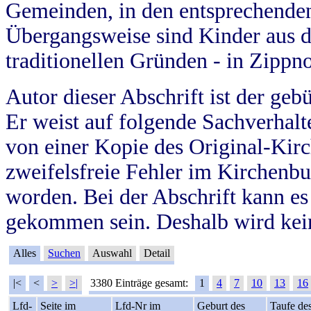
Gemeinden, in den entsprechende
Übergangsweise sind Kinder aus 
traditionellen Gründen - in Zippn
Autor dieser Abschrift ist der geb
Er weist auf folgende Sachverhalte
von einer Kopie des Original-Kirc
zweifelsfreie Fehler im Kirchenbuc
worden. Bei der Abschrift kann e
gekommen sein. Deshalb wird kein
Alles
Suchen
Auswahl
Detail
|<
<
>
>|
3380 Einträge gesamt:
1
4
7
10
13
16
Lfd-
Seite im
Lfd-Nr im
Geburt des
Taufe de