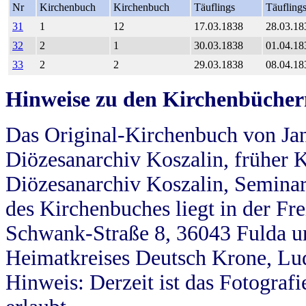
Nr
Kirchenbuch
Kirchenbuch
Täuflings
Täufling
31
1
12
17.03.1838
28.03.18
32
2
1
30.03.1838
01.04.18
33
2
2
29.03.1838
08.04.18
Hinweise zu den Kirchenbücher
Das Original-Kirchenbuch von Jan
Diözesanarchiv Koszalin, früher Kö
Diözesanarchiv Koszalin, Seminar
des Kirchenbuches liegt in der Fr
Schwank-Straße 8, 36043 Fulda u
Heimatkreises Deutsch Krone, Lu
Hinweis: Derzeit ist das Fotograf