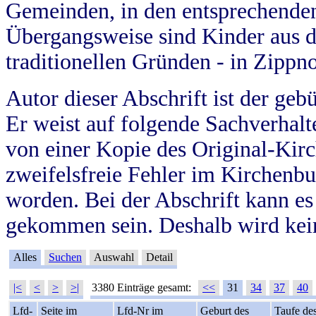
Gemeinden, in den entsprechende
Übergangsweise sind Kinder aus 
traditionellen Gründen - in Zippn
Autor dieser Abschrift ist der geb
Er weist auf folgende Sachverhalte
von einer Kopie des Original-Kirc
zweifelsfreie Fehler im Kirchenbuc
worden. Bei der Abschrift kann e
gekommen sein. Deshalb wird kein
Alles
Suchen
Auswahl
Detail
|<
<
>
>|
3380 Einträge gesamt:
<<
31
34
37
40
Lfd-
Seite im
Lfd-Nr im
Geburt des
Taufe de