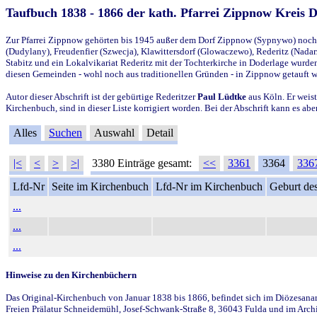
Taufbuch 1838 - 1866 der kath. Pfarrei Zippnow Kreis 
Zur Pfarrei Zippnow gehörten bis 1945 außer dem Dorf Zippnow (Sypnywo) noch d
(Dudylany), Freudenfier (Szwecja), Klawittersdorf (Glowaczewo), Rederitz (Nadarz
Stabitz und ein Lokalvikariat Rederitz mit der Tochterkirche in Doderlage wurd
diesen Gemeinden - wohl noch aus traditionellen Gründen - in Zippnow getauft 
Autor dieser Abschrift ist der gebürtige Rederitzer
Paul Lüdtke
aus Köln. Er weist
Kirchenbuch, sind in dieser Liste korrigiert worden. Bei der Abschrift kann es 
Alles
Suchen
Auswahl
Detail
|<
<
>
>|
3380 Einträge gesamt:
<<
3361
3364
336
Lfd-Nr
Seite im Kirchenbuch
Lfd-Nr im Kirchenbuch
Geburt des
...
...
...
Hinweise zu den Kirchenbüchern
Das Original-Kirchenbuch von Januar 1838 bis 1866, befindet sich im Diözesanarch
Freien Prälatur Schneidemühl, Josef-Schwank-Straße 8, 36043 Fulda und im Archi