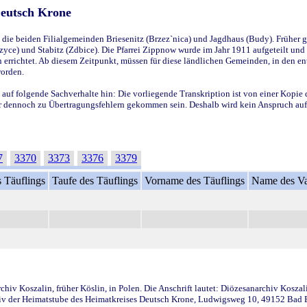
Deutsch Krone
ie beiden Filialgemeinden Briesenitz (Brzez`nica) und Jagdhaus (Budy). Früher g
yce) und Stabitz (Zdbice). Die Pfarrei Zippnow wurde im Jahr 1911 aufgeteilt und e
en errichtet. Ab diesem Zeitpunkt, müssen für diese ländlichen Gemeinden, in den
worden.
 auf folgende Sachverhalte hin: Die vorliegende Transkription ist von einer Kopie 
aber dennoch zu Übertragungsfehlern gekommen sein. Deshalb wird kein Anspruch auf 
7
3370
3373
3376
3379
 Täuflings
Taufe des Täuflings
Vorname des Täuflings
Name des Va
iv Koszalin, früher Köslin, in Polen. Die Anschrift lautet: Diözesanarchiv Koszal
v der Heimatstube des Heimatkreises Deutsch Krone, Ludwigsweg 10, 49152 Bad Ess