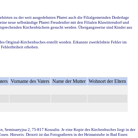
ehörten zu der weit ausgedehnten Pfarrei auch die Filialgemeinden Doderlage
ine neue selbständige Pfarrei Freudenfier mit den Filialen Klawittersdorf und
 entsprechenden Kirchenbüchern gesucht werden. Übergangsweise sind Kinder aus
des Original-Kirchenbuches erstellt worden. Erkannte zweifelsfreie Fehler im
Fehlerfreiheit erhoben.
ters
Vorname des Vaters
Name der Mutter
Wohnort der Eltern
in, Seminarryjna 2, 75-817 Koszalin. Je eine Kopie des Kirchenbuches liegt in der
en. Hinweis: Derzeit ist das Fotografieren in der Heimatstube in Bad Essen