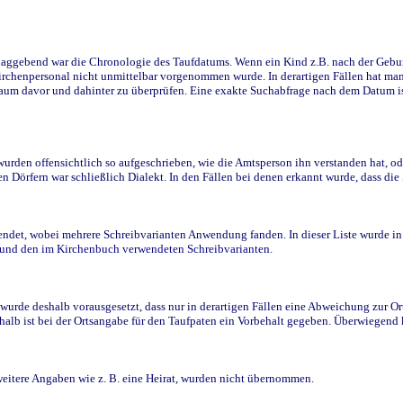
ggebend war die Chronologie des Taufdatums. Wenn ein Kind z.B. nach der Geburt 
rchenpersonal nicht unmittelbar vorgenommen wurde. In derartigen Fällen hat man d
raum davor und dahinter zu überprüfen. Eine exakte Suchabfrage nach dem Datum i
den offensichtlich so aufgeschrieben, wie die Amtsperson ihn verstanden hat, ode
n Dörfern war schließlich Dialekt. In den Fällen bei denen erkannt wurde, dass di
t, wobei mehrere Schreibvarianten Anwendung fanden. In dieser Liste wurde in de
n und den im Kirchenbuch verwendeten Schreibvarianten.
wurde deshalb vorausgesetzt, dass nur in derartigen Fällen eine Abweichung zur O
eshalb ist bei der Ortsangabe für den Taufpaten ein Vorbehalt gegeben. Überwiegen
weitere Angaben wie z. B. eine Heirat, wurden nicht übernommen.