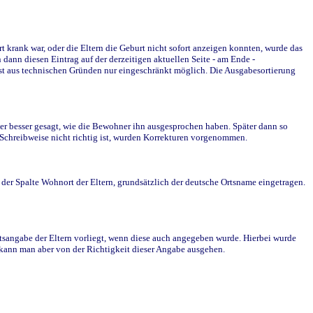
krank war, oder die Eltern die Geburt nicht sofort anzeigen konnten, wurde das
ann diesen Eintrag auf der derzeitigen aktuellen Seite - am Ende -
st aus technischen Gründen nur eingeschränkt möglich. Die Ausgabesortierung
r besser gesagt, wie die Bewohner ihn ausgesprochen haben. Später dann so
e Schreibweise nicht richtig ist, wurden Korrekturen vorgenommen.
r Spalte Wohnort der Eltern, grundsätzlich der deutsche Ortsname eingetragen.
rtsangabe der Eltern vorliegt, wenn diese auch angegeben wurde. Hierbei wurde
d kann man aber von der Richtigkeit dieser Angabe ausgehen.