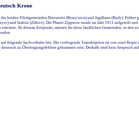
Deutsch Krone
ie beiden Filialgemeinden Briesenitz (Brzez`nica) und Jagdhaus (Budy). Früher g
yce) und Stabitz (Zdbice). Die Pfarrei Zippnow wurde im Jahr 1911 aufgeteilt und e
en errichtet. Ab diesem Zeitpunkt, müssen für diese ländlichen Gemeinden, in den
worden.
 auf folgende Sachverhalte hin: Die vorliegende Transkription ist von einer Kopie 
aber dennoch zu Übertragungsfehlern gekommen sein. Deshalb wird kein Anspruch auf 