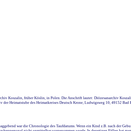
iv Koszalin, früher Köslin, in Polen. Die Anschrift lautet: Diözesanarchiv Koszal
v der Heimatstube des Heimatkreises Deutsch Krone, Ludwigsweg 10, 49152 Bad Ess
ggebend war die Chronologie des Taufdatums. Wenn ein Kind z.B. nach der Geburt 
rchenpersonal nicht unmittelbar vorgenommen wurde. In derartigen Fällen hat man d