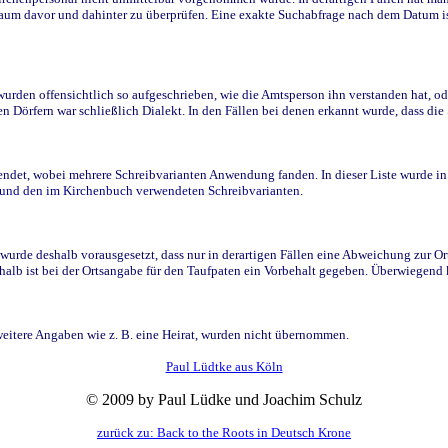
raum davor und dahinter zu überprüfen. Eine exakte Suchabfrage nach dem Datum i
den offensichtlich so aufgeschrieben, wie die Amtsperson ihn verstanden hat, ode
n Dörfern war schließlich Dialekt. In den Fällen bei denen erkannt wurde, dass di
t, wobei mehrere Schreibvarianten Anwendung fanden. In dieser Liste wurde in de
n und den im Kirchenbuch verwendeten Schreibvarianten.
wurde deshalb vorausgesetzt, dass nur in derartigen Fällen eine Abweichung zur O
eshalb ist bei der Ortsangabe für den Taufpaten ein Vorbehalt gegeben. Überwiegen
weitere Angaben wie z. B. eine Heirat, wurden nicht übernommen.
Paul Lüdtke aus Köln
© 2009 by Paul Lüdke und Joachim Schulz
zurück zu: Back to the Roots in Deutsch Krone