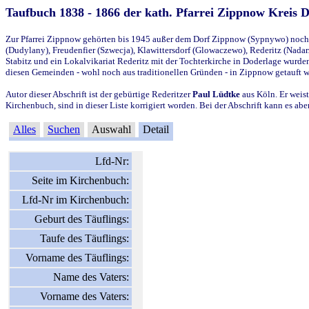
Taufbuch 1838 - 1866 der kath. Pfarrei Zippnow Kreis 
Zur Pfarrei Zippnow gehörten bis 1945 außer dem Dorf Zippnow (Sypnywo) noch d
(Dudylany), Freudenfier (Szwecja), Klawittersdorf (Glowaczewo), Rederitz (Nadarz
Stabitz und ein Lokalvikariat Rederitz mit der Tochterkirche in Doderlage wurd
diesen Gemeinden - wohl noch aus traditionellen Gründen - in Zippnow getauft 
Autor dieser Abschrift ist der gebürtige Rederitzer
Paul Lüdtke
aus Köln. Er weist
Kirchenbuch, sind in dieser Liste korrigiert worden. Bei der Abschrift kann es 
Alles
Suchen
Auswahl
Detail
Lfd-Nr:
Seite im Kirchenbuch:
Lfd-Nr im Kirchenbuch:
Geburt des Täuflings:
Taufe des Täuflings:
Vorname des Täuflings:
Name des Vaters:
Vorname des Vaters: