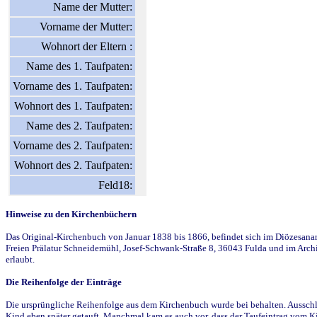
Name der Mutter:
Vorname der Mutter:
Wohnort der Eltern :
Name des 1. Taufpaten:
Vorname des 1. Taufpaten:
Wohnort des 1. Taufpaten:
Name des 2. Taufpaten:
Vorname des 2. Taufpaten:
Wohnort des 2. Taufpaten:
Feld18:
Hinweise zu den Kirchenbüchern
Das Original-Kirchenbuch von Januar 1838 bis 1866, befindet sich im Diözesanarch
Freien Prälatur Schneidemühl, Josef-Schwank-Straße 8, 36043 Fulda und im Archi
erlaubt.
Die Reihenfolge der Einträge
Die ursprüngliche Reihenfolge aus dem Kirchenbuch wurde bei behalten. Ausschla
Kind eben später getauft. Manchmal kam es auch vor, dass der Taufeintrag vom Ki