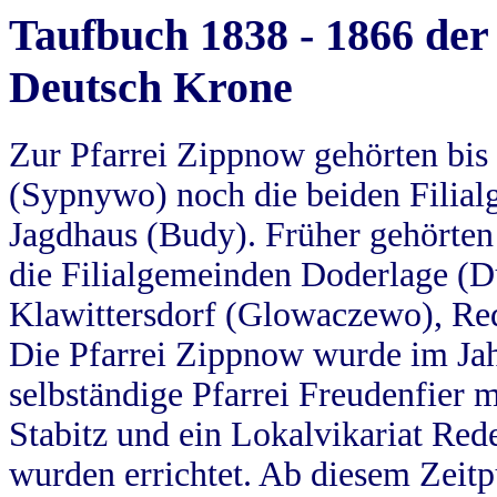
Taufbuch 1838 - 1866 der
Deutsch Krone
Zur Pfarrei Zippnow gehörten bi
(Sypnywo) noch die beiden Filial
Jagdhaus (Budy). Früher gehörten 
die Filialgemeinden Doderlage (D
Klawittersdorf (Glowaczewo), Red
Die Pfarrei Zippnow wurde im Jah
selbständige Pfarrei Freudenfier m
Stabitz und ein Lokalvikariat Red
wurden errichtet. Ab diesem Zeitp