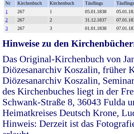
Nr
Kirchenbuch
Kirchenbuch
Täuflings
Täufling
1
267
1
05.01.1838
05.01.18
2
267
2
31.12.1837
07.01.18
3
267
3
01.01.1838
07.01.18
Hinweise zu den Kirchenbücher
Das Original-Kirchenbuch von Jan
Diözesanarchiv Koszalin, früher Kö
Diözesanarchiv Koszalin, Seminar
des Kirchenbuches liegt in der Fr
Schwank-Straße 8, 36043 Fulda u
Heimatkreises Deutsch Krone, Lu
Hinweis: Derzeit ist das Fotograf