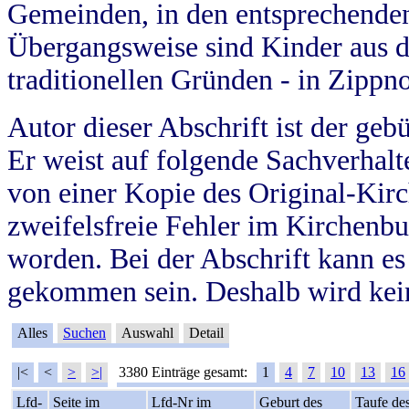
Gemeinden, in den entsprechende
Übergangsweise sind Kinder aus 
traditionellen Gründen - in Zippn
Autor dieser Abschrift ist der geb
Er weist auf folgende Sachverhalte
von einer Kopie des Original-Kirc
zweifelsfreie Fehler im Kirchenbuc
worden. Bei der Abschrift kann e
gekommen sein. Deshalb wird kein
Alles
Suchen
Auswahl
Detail
|<
<
>
>|
3380 Einträge gesamt:
1
4
7
10
13
16
Lfd-
Seite im
Lfd-Nr im
Geburt des
Taufe de