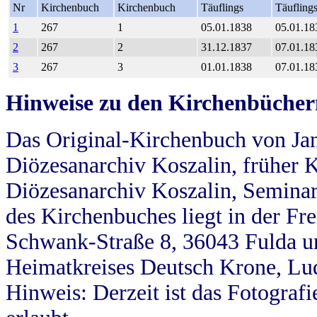
Nr
Kirchenbuch
Kirchenbuch
Täuflings
Täufling
1
267
1
05.01.1838
05.01.18
2
267
2
31.12.1837
07.01.18
3
267
3
01.01.1838
07.01.18
Hinweise zu den Kirchenbücher
Das Original-Kirchenbuch von Jan
Diözesanarchiv Koszalin, früher Kö
Diözesanarchiv Koszalin, Seminar
des Kirchenbuches liegt in der Fr
Schwank-Straße 8, 36043 Fulda u
Heimatkreises Deutsch Krone, Lu
Hinweis: Derzeit ist das Fotograf