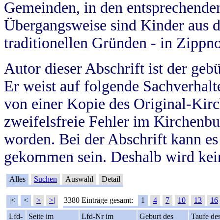
Gemeinden, in den entsprechende
Übergangsweise sind Kinder aus 
traditionellen Gründen - in Zippn
Autor dieser Abschrift ist der geb
Er weist auf folgende Sachverhalte
von einer Kopie des Original-Kirc
zweifelsfreie Fehler im Kirchenbuc
worden. Bei der Abschrift kann e
gekommen sein. Deshalb wird kein
Alles
Suchen
Auswahl
Detail
|<
<
>
>|
3380 Einträge gesamt:
1
4
7
10
13
16
Lfd-
Seite im
Lfd-Nr im
Geburt des
Taufe de