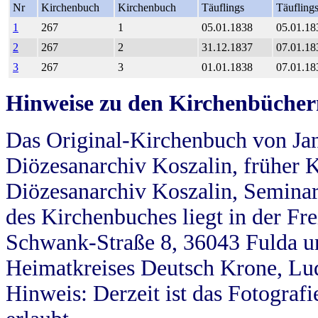
Nr
Kirchenbuch
Kirchenbuch
Täuflings
Täufling
1
267
1
05.01.1838
05.01.18
2
267
2
31.12.1837
07.01.18
3
267
3
01.01.1838
07.01.18
Hinweise zu den Kirchenbücher
Das Original-Kirchenbuch von Jan
Diözesanarchiv Koszalin, früher Kö
Diözesanarchiv Koszalin, Seminar
des Kirchenbuches liegt in der Fr
Schwank-Straße 8, 36043 Fulda u
Heimatkreises Deutsch Krone, Lu
Hinweis: Derzeit ist das Fotograf