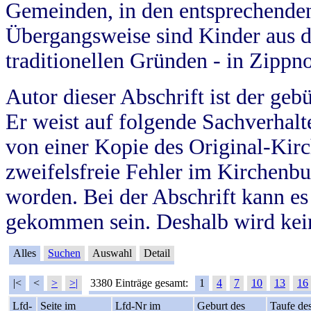
Gemeinden, in den entsprechende
Übergangsweise sind Kinder aus 
traditionellen Gründen - in Zippn
Autor dieser Abschrift ist der geb
Er weist auf folgende Sachverhalte
von einer Kopie des Original-Kirc
zweifelsfreie Fehler im Kirchenbuc
worden. Bei der Abschrift kann e
gekommen sein. Deshalb wird kein
Alles
Suchen
Auswahl
Detail
|<
<
>
>|
3380 Einträge gesamt:
1
4
7
10
13
16
Lfd-
Seite im
Lfd-Nr im
Geburt des
Taufe de