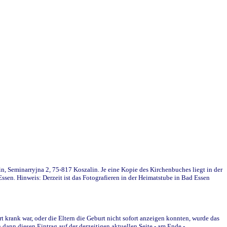
in, Seminarryjna 2, 75-817 Koszalin. Je eine Kopie des Kirchenbuches liegt in der
en. Hinweis: Derzeit ist das Fotografieren in der Heimatstube in Bad Essen
krank war, oder die Eltern die Geburt nicht sofort anzeigen konnten, wurde das
ann diesen Eintrag auf der derzeitigen aktuellen Seite - am Ende -