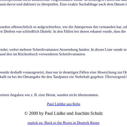
raum davor und dahinter zu überprüfen. Eine exakte Suchabfrage nach dem Datum i
den offensichtlich so aufgeschrieben, wie die Amtsperson ihn verstanden hat, ode
n Dörfern war schließlich Dialekt. In den Fällen bei denen erkannt wurde, dass di
t, wobei mehrere Schreibvarianten Anwendung fanden. In dieser Liste wurde in de
n und den im Kirchenbuch verwendeten Schreibvarianten.
wurde deshalb vorausgesetzt, dass nur in derartigen Fällen eine Abweichung zur O
eshalb ist bei der Ortsangabe für den Taufpaten ein Vorbehalt gegeben. Überwiegen
weitere Angaben wie z. B. eine Heirat, wurden nicht übernommen.
Paul Lüdtke aus Köln
© 2009 by Paul Lüdke und Joachim Schulz
zurück zu: Back to the Roots in Deutsch Krone