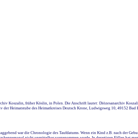
iv Koszalin, früher Köslin, in Polen. Die Anschrift lautet: Diözesanarchiv Koszal
v der Heimatstube des Heimatkreises Deutsch Krone, Ludwigsweg 10, 49152 Bad Ess
ggebend war die Chronologie des Taufdatums. Wenn ein Kind z.B. nach der Geburt 
rchenpersonal nicht unmittelbar vorgenommen wurde. In derartigen Fällen hat man d