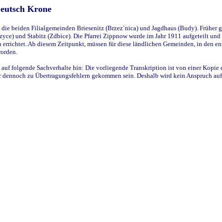
Deutsch Krone
ie beiden Filialgemeinden Briesenitz (Brzez`nica) und Jagdhaus (Budy). Früher g
yce) und Stabitz (Zdbice). Die Pfarrei Zippnow wurde im Jahr 1911 aufgeteilt und e
en errichtet. Ab diesem Zeitpunkt, müssen für diese ländlichen Gemeinden, in den
worden.
 auf folgende Sachverhalte hin: Die vorliegende Transkription ist von einer Kopie 
aber dennoch zu Übertragungsfehlern gekommen sein. Deshalb wird kein Anspruch auf 