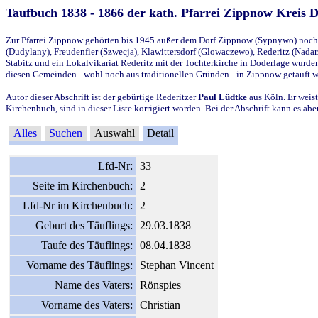
Taufbuch 1838 - 1866 der kath. Pfarrei Zippnow Kreis 
Zur Pfarrei Zippnow gehörten bis 1945 außer dem Dorf Zippnow (Sypnywo) noch d
(Dudylany), Freudenfier (Szwecja), Klawittersdorf (Glowaczewo), Rederitz (Nadarz
Stabitz und ein Lokalvikariat Rederitz mit der Tochterkirche in Doderlage wurd
diesen Gemeinden - wohl noch aus traditionellen Gründen - in Zippnow getauft 
Autor dieser Abschrift ist der gebürtige Rederitzer
Paul Lüdtke
aus Köln. Er weist
Kirchenbuch, sind in dieser Liste korrigiert worden. Bei der Abschrift kann es 
Alles
Suchen
Auswahl
Detail
Lfd-Nr:
33
Seite im Kirchenbuch:
2
Lfd-Nr im Kirchenbuch:
2
Geburt des Täuflings:
29.03.1838
Taufe des Täuflings:
08.04.1838
Vorname des Täuflings:
Stephan Vincent
Name des Vaters:
Rönspies
Vorname des Vaters:
Christian