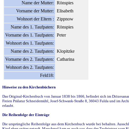
Name der Mutter:
Rönspies
Vorname der Mutter:
Elisabeth
Wohnort der Eltern :
Zippnow
Name des 1. Taufpaten:
Rönspies
Vorname des 1. Taufpaten:
Peter
Wohnort des 1. Taufpaten:
Name des 2. Taufpaten:
Klopitzke
Vorname des 2. Taufpaten:
Catharina
Wohnort des 2. Taufpaten:
Feld18:
Hinweise zu den Kirchenbüchern
Das Original-Kirchenbuch von Januar 1838 bis 1866, befindet sich im Diözesanarch
Freien Prälatur Schneidemühl, Josef-Schwank-Straße 8, 36043 Fulda und im Archi
erlaubt.
Die Reihenfolge der Einträge
Die ursprüngliche Reihenfolge aus dem Kirchenbuch wurde bei behalten. Ausschla
Kind eben später getauft. Manchmal kam es auch vor, dass der Taufeintrag vom Ki