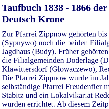
Taufbuch 1838 - 1866 der
Deutsch Krone
Zur Pfarrei Zippnow gehörten bi
(Sypnywo) noch die beiden Filial
Jagdhaus (Budy). Früher gehörten 
die Filialgemeinden Doderlage (D
Klawittersdorf (Glowaczewo), Red
Die Pfarrei Zippnow wurde im Jah
selbständige Pfarrei Freudenfier m
Stabitz und ein Lokalvikariat Red
wurden errichtet. Ab diesem Zeitp