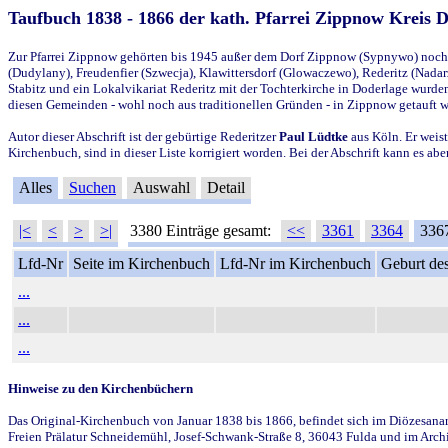
Taufbuch 1838 - 1866 der kath. Pfarrei Zippnow Kreis 
Zur Pfarrei Zippnow gehörten bis 1945 außer dem Dorf Zippnow (Sypnywo) noch d
(Dudylany), Freudenfier (Szwecja), Klawittersdorf (Glowaczewo), Rederitz (Nadarz
Stabitz und ein Lokalvikariat Rederitz mit der Tochterkirche in Doderlage wurd
diesen Gemeinden - wohl noch aus traditionellen Gründen - in Zippnow getauft 
Autor dieser Abschrift ist der gebürtige Rederitzer
Paul Lüdtke
aus Köln. Er weist
Kirchenbuch, sind in dieser Liste korrigiert worden. Bei der Abschrift kann es 
Alles
Suchen
Auswahl
Detail
|<
<
>
>|
3380 Einträge gesamt:
<<
3361
3364
336
Lfd-Nr
Seite im Kirchenbuch
Lfd-Nr im Kirchenbuch
Geburt des
...
...
...
Hinweise zu den Kirchenbüchern
Das Original-Kirchenbuch von Januar 1838 bis 1866, befindet sich im Diözesanarch
Freien Prälatur Schneidemühl, Josef-Schwank-Straße 8, 36043 Fulda und im Archi