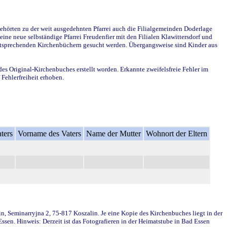
ehörten zu der weit ausgedehnten Pfarrei auch die Filialgemeinden Doderlage
ine neue selbständige Pfarrei Freudenfier mit den Filialen Klawittersdorf und
 entsprechenden Kirchenbüchern gesucht werden. Übergangsweise sind Kinder aus
des Original-Kirchenbuches erstellt worden. Erkannte zweifelsfreie Fehler im
Fehlerfreiheit erhoben.
ters
Vorname des Vaters
Name der Mutter
Wohnort der Eltern
in, Seminarryjna 2, 75-817 Koszalin. Je eine Kopie des Kirchenbuches liegt in der
en. Hinweis: Derzeit ist das Fotografieren in der Heimatstube in Bad Essen