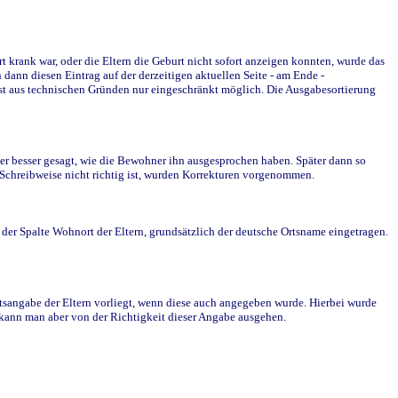
krank war, oder die Eltern die Geburt nicht sofort anzeigen konnten, wurde das
ann diesen Eintrag auf der derzeitigen aktuellen Seite - am Ende -
st aus technischen Gründen nur eingeschränkt möglich. Die Ausgabesortierung
r besser gesagt, wie die Bewohner ihn ausgesprochen haben. Später dann so
e Schreibweise nicht richtig ist, wurden Korrekturen vorgenommen.
r Spalte Wohnort der Eltern, grundsätzlich der deutsche Ortsname eingetragen.
rtsangabe der Eltern vorliegt, wenn diese auch angegeben wurde. Hierbei wurde
d kann man aber von der Richtigkeit dieser Angabe ausgehen.