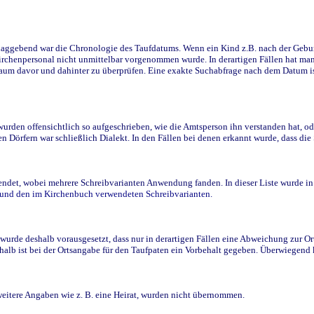
ggebend war die Chronologie des Taufdatums. Wenn ein Kind z.B. nach der Geburt 
rchenpersonal nicht unmittelbar vorgenommen wurde. In derartigen Fällen hat man d
raum davor und dahinter zu überprüfen. Eine exakte Suchabfrage nach dem Datum i
den offensichtlich so aufgeschrieben, wie die Amtsperson ihn verstanden hat, ode
n Dörfern war schließlich Dialekt. In den Fällen bei denen erkannt wurde, dass di
t, wobei mehrere Schreibvarianten Anwendung fanden. In dieser Liste wurde in de
n und den im Kirchenbuch verwendeten Schreibvarianten.
wurde deshalb vorausgesetzt, dass nur in derartigen Fällen eine Abweichung zur O
eshalb ist bei der Ortsangabe für den Taufpaten ein Vorbehalt gegeben. Überwiegen
weitere Angaben wie z. B. eine Heirat, wurden nicht übernommen.