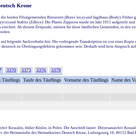
Deutsch Krone
ie beiden Filialgemeinden Briesenitz (Brzez`nica) und Jagdhaus (Budy). Früher g
yce) und Stabitz (Zdbice). Die Pfarrei Zippnow wurde im Jahr 1911 aufgeteilt und e
en errichtet. Ab diesem Zeitpunkt, müssen für diese ländlichen Gemeinden, in den
worden.
 auf folgende Sachverhalte hin: Die vorliegende Transkription ist von einer Kopie 
aber dennoch zu Übertragungsfehlern gekommen sein. Deshalb wird kein Anspruch auf 
7
3370
3373
3376
3379
 Täuflings
Taufe des Täuflings
Vorname des Täuflings
Name des Va
iv Koszalin, früher Köslin, in Polen. Die Anschrift lautet: Diözesanarchiv Koszal
v der Heimatstube des Heimatkreises Deutsch Krone, Ludwigsweg 10, 49152 Bad Ess