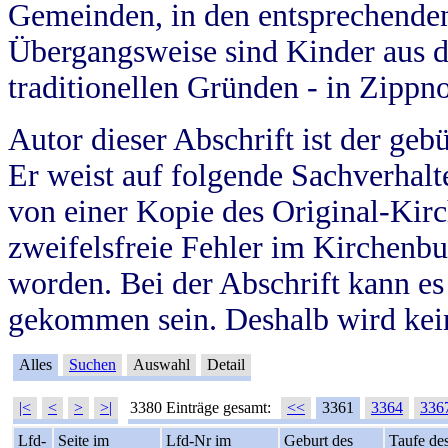
Gemeinden, in den entsprechende
Übergangsweise sind Kinder aus 
traditionellen Gründen - in Zippn
Autor dieser Abschrift ist der geb
Er weist auf folgende Sachverhalte
von einer Kopie des Original-Kirc
zweifelsfreie Fehler im Kirchenbuc
worden. Bei der Abschrift kann e
gekommen sein. Deshalb wird kein
Alles
Suchen
Auswahl
Detail
|<
<
>
>|
3380 Einträge gesamt:
<<
3361
3364
336
Lfd-
Seite im
Lfd-Nr im
Geburt des
Taufe de