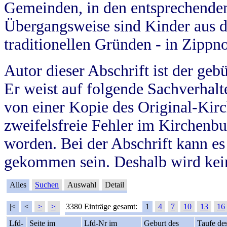
Gemeinden, in den entsprechende
Übergangsweise sind Kinder aus 
traditionellen Gründen - in Zippn
Autor dieser Abschrift ist der geb
Er weist auf folgende Sachverhalte
von einer Kopie des Original-Kirc
zweifelsfreie Fehler im Kirchenbuc
worden. Bei der Abschrift kann e
gekommen sein. Deshalb wird kein
Alles
Suchen
Auswahl
Detail
|<
<
>
>|
3380 Einträge gesamt:
1
4
7
10
13
16
Lfd-
Seite im
Lfd-Nr im
Geburt des
Taufe de