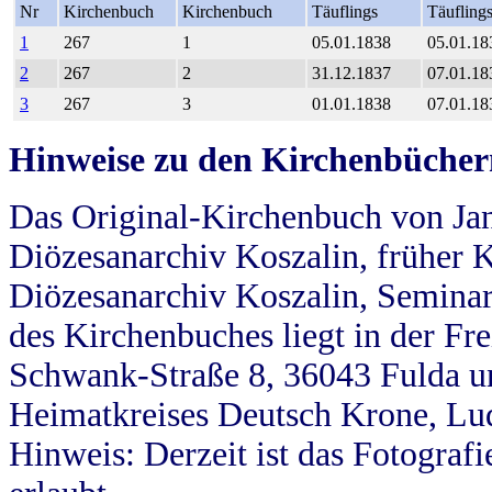
Nr
Kirchenbuch
Kirchenbuch
Täuflings
Täufling
1
267
1
05.01.1838
05.01.18
2
267
2
31.12.1837
07.01.18
3
267
3
01.01.1838
07.01.18
Hinweise zu den Kirchenbücher
Das Original-Kirchenbuch von Jan
Diözesanarchiv Koszalin, früher Kö
Diözesanarchiv Koszalin, Seminar
des Kirchenbuches liegt in der Fr
Schwank-Straße 8, 36043 Fulda u
Heimatkreises Deutsch Krone, Lu
Hinweis: Derzeit ist das Fotograf