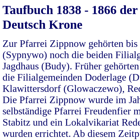
Taufbuch 1838 - 1866 der
Deutsch Krone
Zur Pfarrei Zippnow gehörten bi
(Sypnywo) noch die beiden Filial
Jagdhaus (Budy). Früher gehörten 
die Filialgemeinden Doderlage (D
Klawittersdorf (Glowaczewo), Red
Die Pfarrei Zippnow wurde im Jah
selbständige Pfarrei Freudenfier m
Stabitz und ein Lokalvikariat Red
wurden errichtet. Ab diesem Zeitp