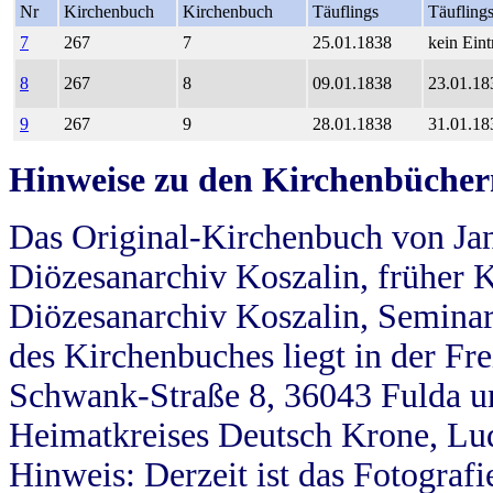
Nr
Kirchenbuch
Kirchenbuch
Täuflings
Täufling
7
267
7
25.01.1838
kein Eint
8
267
8
09.01.1838
23.01.18
9
267
9
28.01.1838
31.01.18
Hinweise zu den Kirchenbücher
Das Original-Kirchenbuch von Jan
Diözesanarchiv Koszalin, früher Kö
Diözesanarchiv Koszalin, Seminar
des Kirchenbuches liegt in der Fr
Schwank-Straße 8, 36043 Fulda u
Heimatkreises Deutsch Krone, Lu
Hinweis: Derzeit ist das Fotograf