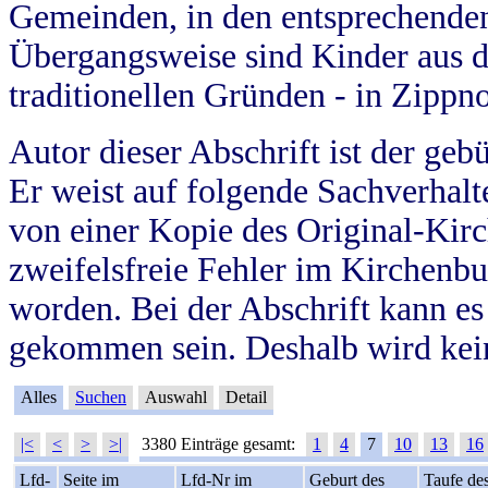
Gemeinden, in den entsprechende
Übergangsweise sind Kinder aus 
traditionellen Gründen - in Zippn
Autor dieser Abschrift ist der geb
Er weist auf folgende Sachverhalte
von einer Kopie des Original-Kirc
zweifelsfreie Fehler im Kirchenbuc
worden. Bei der Abschrift kann e
gekommen sein. Deshalb wird kein
Alles
Suchen
Auswahl
Detail
|<
<
>
>|
3380 Einträge gesamt:
1
4
7
10
13
16
Lfd-
Seite im
Lfd-Nr im
Geburt des
Taufe de