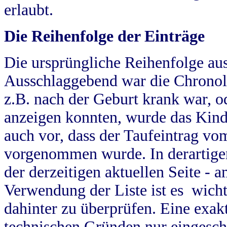
erlaubt.
Die Reihenfolge der Einträge
Die ursprüngliche Reihenfolge au
Ausschlaggebend war die Chronol
z.B. nach der Geburt krank war, od
anzeigen konnten, wurde das Kind
auch vor, dass der Taufeintrag vo
vorgenommen wurde. In derartigen
der derzeitigen aktuellen Seite -
Verwendung der Liste ist es wich
dahinter zu überprüfen. Eine exa
technischen Gründen nur eingesch