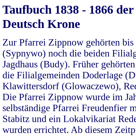
Taufbuch 1838 - 1866 der
Deutsch Krone
Zur Pfarrei Zippnow gehörten bi
(Sypnywo) noch die beiden Filial
Jagdhaus (Budy). Früher gehörten 
die Filialgemeinden Doderlage (D
Klawittersdorf (Glowaczewo), Red
Die Pfarrei Zippnow wurde im Jah
selbständige Pfarrei Freudenfier m
Stabitz und ein Lokalvikariat Red
wurden errichtet. Ab diesem Zeitp