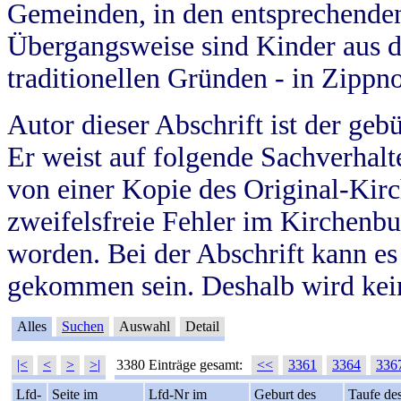
Gemeinden, in den entsprechende
Übergangsweise sind Kinder aus 
traditionellen Gründen - in Zippn
Autor dieser Abschrift ist der geb
Er weist auf folgende Sachverhalte
von einer Kopie des Original-Kirc
zweifelsfreie Fehler im Kirchenbuc
worden. Bei der Abschrift kann e
gekommen sein. Deshalb wird kein
Alles
Suchen
Auswahl
Detail
|<
<
>
>|
3380 Einträge gesamt:
<<
3361
3364
336
Lfd-
Seite im
Lfd-Nr im
Geburt des
Taufe de