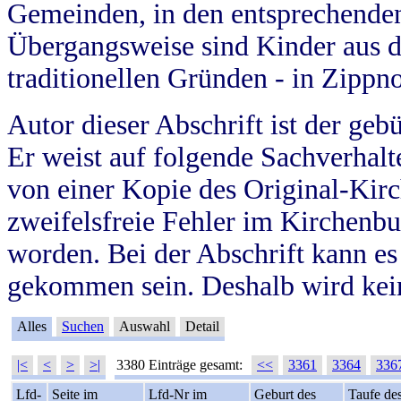
Gemeinden, in den entsprechende
Übergangsweise sind Kinder aus 
traditionellen Gründen - in Zippn
Autor dieser Abschrift ist der geb
Er weist auf folgende Sachverhalte
von einer Kopie des Original-Kirc
zweifelsfreie Fehler im Kirchenbuc
worden. Bei der Abschrift kann e
gekommen sein. Deshalb wird kein
Alles
Suchen
Auswahl
Detail
|<
<
>
>|
3380 Einträge gesamt:
<<
3361
3364
336
Lfd-
Seite im
Lfd-Nr im
Geburt des
Taufe de