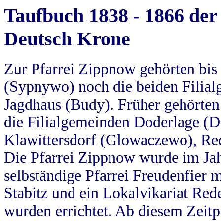
Taufbuch 1838 - 1866 der
Deutsch Krone
Zur Pfarrei Zippnow gehörten bi
(Sypnywo) noch die beiden Filial
Jagdhaus (Budy). Früher gehörten 
die Filialgemeinden Doderlage (D
Klawittersdorf (Glowaczewo), Red
Die Pfarrei Zippnow wurde im Jah
selbständige Pfarrei Freudenfier m
Stabitz und ein Lokalvikariat Red
wurden errichtet. Ab diesem Zeitp