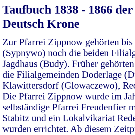
Taufbuch 1838 - 1866 der
Deutsch Krone
Zur Pfarrei Zippnow gehörten bi
(Sypnywo) noch die beiden Filial
Jagdhaus (Budy). Früher gehörten 
die Filialgemeinden Doderlage (D
Klawittersdorf (Glowaczewo), Red
Die Pfarrei Zippnow wurde im Jah
selbständige Pfarrei Freudenfier m
Stabitz und ein Lokalvikariat Red
wurden errichtet. Ab diesem Zeitp