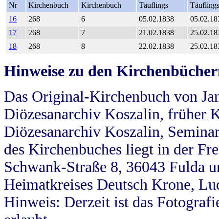
Nr
Kirchenbuch
Kirchenbuch
Täuflings
Täufling
16
268
6
05.02.1838
05.02.18
17
268
7
21.02.1838
25.02.18
18
268
8
22.02.1838
25.02.18
Hinweise zu den Kirchenbücher
Das Original-Kirchenbuch von Jan
Diözesanarchiv Koszalin, früher Kö
Diözesanarchiv Koszalin, Seminar
des Kirchenbuches liegt in der Fr
Schwank-Straße 8, 36043 Fulda u
Heimatkreises Deutsch Krone, Lu
Hinweis: Derzeit ist das Fotograf