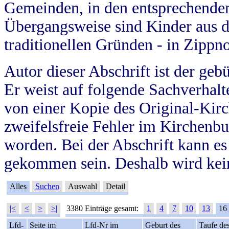
Gemeinden, in den entsprechende
Übergangsweise sind Kinder aus 
traditionellen Gründen - in Zippn
Autor dieser Abschrift ist der geb
Er weist auf folgende Sachverhalte
von einer Kopie des Original-Kirc
zweifelsfreie Fehler im Kirchenbuc
worden. Bei der Abschrift kann e
gekommen sein. Deshalb wird kein
Alles
Suchen
Auswahl
Detail
|<
<
>
>|
3380 Einträge gesamt:
1
4
7
10
13
16
Lfd-
Seite im
Lfd-Nr im
Geburt des
Taufe de