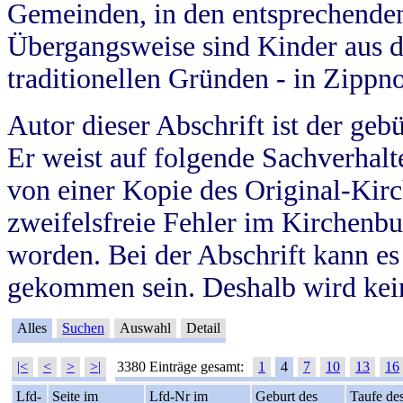
Gemeinden, in den entsprechende
Übergangsweise sind Kinder aus 
traditionellen Gründen - in Zippn
Autor dieser Abschrift ist der geb
Er weist auf folgende Sachverhalte
von einer Kopie des Original-Kirc
zweifelsfreie Fehler im Kirchenbuc
worden. Bei der Abschrift kann e
gekommen sein. Deshalb wird kein
Alles
Suchen
Auswahl
Detail
|<
<
>
>|
3380 Einträge gesamt:
1
4
7
10
13
16
Lfd-
Seite im
Lfd-Nr im
Geburt des
Taufe de