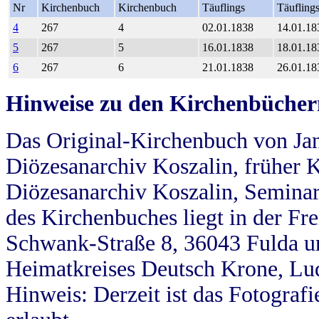
Nr
Kirchenbuch
Kirchenbuch
Täuflings
Täufling
4
267
4
02.01.1838
14.01.18
5
267
5
16.01.1838
18.01.18
6
267
6
21.01.1838
26.01.18
Hinweise zu den Kirchenbücher
Das Original-Kirchenbuch von Jan
Diözesanarchiv Koszalin, früher Kö
Diözesanarchiv Koszalin, Seminar
des Kirchenbuches liegt in der Fr
Schwank-Straße 8, 36043 Fulda u
Heimatkreises Deutsch Krone, Lu
Hinweis: Derzeit ist das Fotograf