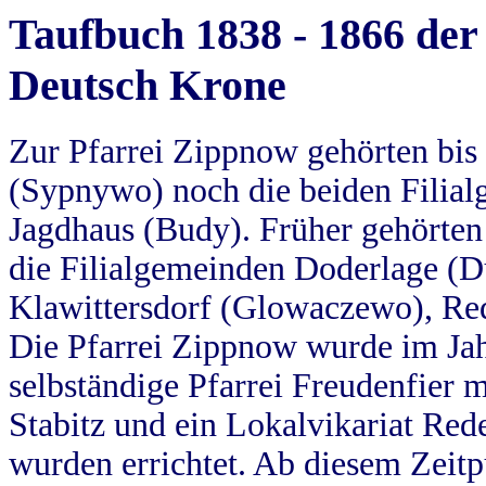
Taufbuch 1838 - 1866 der
Deutsch Krone
Zur Pfarrei Zippnow gehörten bi
(Sypnywo) noch die beiden Filial
Jagdhaus (Budy). Früher gehörten 
die Filialgemeinden Doderlage (D
Klawittersdorf (Glowaczewo), Red
Die Pfarrei Zippnow wurde im Jah
selbständige Pfarrei Freudenfier m
Stabitz und ein Lokalvikariat Red
wurden errichtet. Ab diesem Zeitp