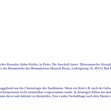
iv Koszalin, früher Köslin, in Polen. Die Anschrift lautet: Diözesanarchiv Koszal
v der Heimatstube des Heimatkreises Deutsch Krone, Ludwigsweg 10, 49152 Bad Ess
ggebend war die Chronologie des Taufdatums. Wenn ein Kind z.B. nach der Geburt 
rchenpersonal nicht unmittelbar vorgenommen wurde. In derartigen Fällen hat man d
raum davor und dahinter zu überprüfen. Eine exakte Suchabfrage nach dem Datum i