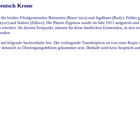
Deutsch Krone
ie beiden Filialgemeinden Briesenitz (Brzez`nica) und Jagdhaus (Budy). Früher g
yce) und Stabitz (Zdbice). Die Pfarrei Zippnow wurde im Jahr 1911 aufgeteilt und e
en errichtet. Ab diesem Zeitpunkt, müssen für diese ländlichen Gemeinden, in den
worden.
 auf folgende Sachverhalte hin: Die vorliegende Transkription ist von einer Kopie 
aber dennoch zu Übertragungsfehlern gekommen sein. Deshalb wird kein Anspruch auf 