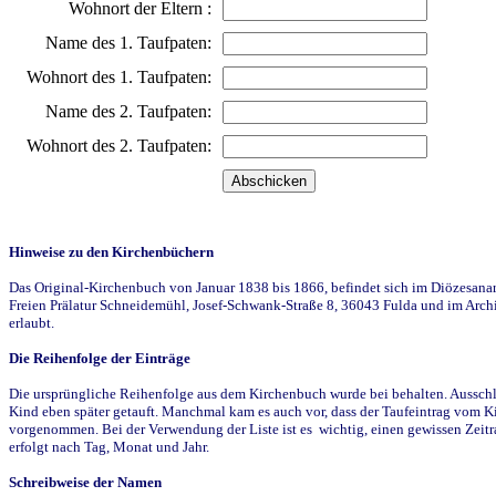
Wohnort der Eltern :
Name des 1. Taufpaten:
Wohnort des 1. Taufpaten:
Name des 2. Taufpaten:
Wohnort des 2. Taufpaten:
Hinweise zu den Kirchenbüchern
Das Original-Kirchenbuch von Januar 1838 bis 1866, befindet sich im Diözesanarch
Freien Prälatur Schneidemühl, Josef-Schwank-Straße 8, 36043 Fulda und im Archi
erlaubt.
Die Reihenfolge der Einträge
Die ursprüngliche Reihenfolge aus dem Kirchenbuch wurde bei behalten. Ausschla
Kind eben später getauft. Manchmal kam es auch vor, dass der Taufeintrag vom Ki
vorgenommen. Bei der Verwendung der Liste ist es wichtig, einen gewissen Zeit
erfolgt nach Tag, Monat und Jahr.
Schreibweise der Namen