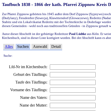
Taufbuch 1838 - 1866 der kath. Pfarrei Zippnow Kreis 
Zur Pfarrei Zippnow gehörten bis 1945 außer dem Dorf Zippnow (Sypnywo) noch d
(Dudylany), Freudenfier (Szwecja), Klawittersdorf (Glowaczewo), Rederitz (Nadarz
Stabitz und ein Lokalvikariat Rederitz mit der Tochterkirche in Doderlage wurd
diesen Gemeinden - wohl noch aus traditionellen Gründen - in Zippnow getauft 
Autor dieser Abschrift ist der gebürtige Rederitzer
Paul Lüdtke
aus Köln. Er weist
Kirchenbuch, sind in dieser Liste korrigiert worden. Bei der Abschrift kann es 
Alles
Suchen
Auswahl
Detail
Suche:
Lfd-Nr im Kirchenbuch:
Geburt des Täuflings:
Taufe des Täuflings:
Vorname des Täuflings:
Name des Vaters:
Name der Mutter: