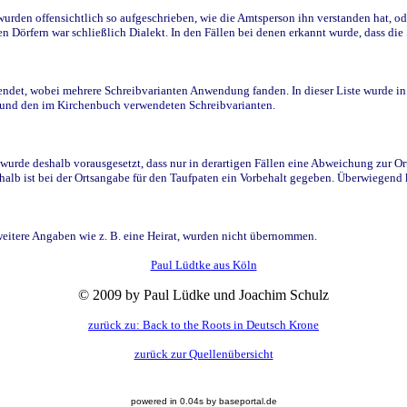
den offensichtlich so aufgeschrieben, wie die Amtsperson ihn verstanden hat, ode
n Dörfern war schließlich Dialekt. In den Fällen bei denen erkannt wurde, dass di
t, wobei mehrere Schreibvarianten Anwendung fanden. In dieser Liste wurde in de
n und den im Kirchenbuch verwendeten Schreibvarianten.
wurde deshalb vorausgesetzt, dass nur in derartigen Fällen eine Abweichung zur O
eshalb ist bei der Ortsangabe für den Taufpaten ein Vorbehalt gegeben. Überwiegen
weitere Angaben wie z. B. eine Heirat, wurden nicht übernommen.
Paul Lüdtke aus Köln
© 2009 by Paul Lüdke und Joachim Schulz
zurück zu: Back to the Roots in Deutsch Krone
zurück zur Quellenübersicht
powered in 0.04s by baseportal.de