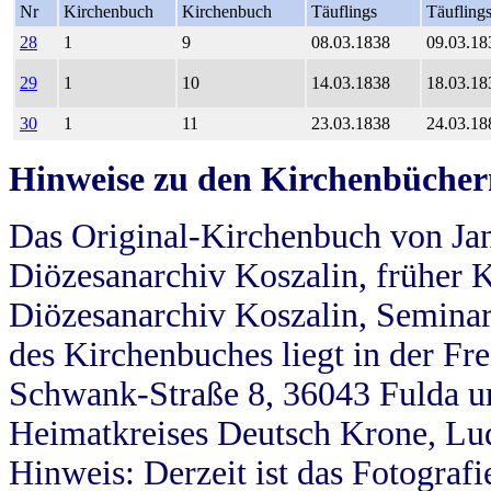
Nr
Kirchenbuch
Kirchenbuch
Täuflings
Täufling
28
1
9
08.03.1838
09.03.18
29
1
10
14.03.1838
18.03.18
30
1
11
23.03.1838
24.03.18
Hinweise zu den Kirchenbücher
Das Original-Kirchenbuch von Jan
Diözesanarchiv Koszalin, früher Kö
Diözesanarchiv Koszalin, Seminar
des Kirchenbuches liegt in der Fr
Schwank-Straße 8, 36043 Fulda u
Heimatkreises Deutsch Krone, Lu
Hinweis: Derzeit ist das Fotograf