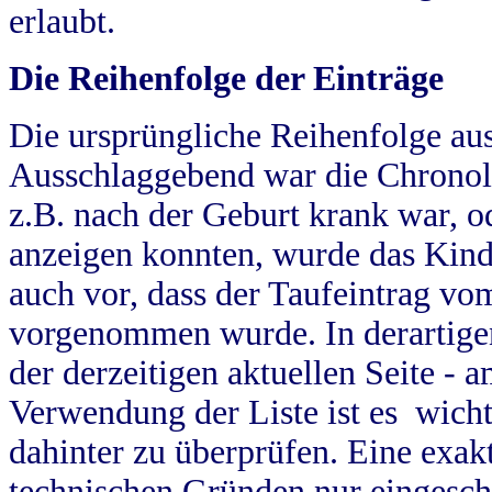
erlaubt.
Die Reihenfolge der Einträge
Die ursprüngliche Reihenfolge au
Ausschlaggebend war die Chronol
z.B. nach der Geburt krank war, od
anzeigen konnten, wurde das Kind
auch vor, dass der Taufeintrag vo
vorgenommen wurde. In derartigen
der derzeitigen aktuellen Seite -
Verwendung der Liste ist es wich
dahinter zu überprüfen. Eine exa
technischen Gründen nur eingesch