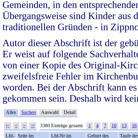
Gemeinden, in den entsprechende
Übergangsweise sind Kinder aus 
traditionellen Gründen - in Zippn
Autor dieser Abschrift ist der geb
Er weist auf folgende Sachverhalte
von einer Kopie des Original-Kirc
zweifelsfreie Fehler im Kirchenbuc
worden. Bei der Abschrift kann e
gekommen sein. Deshalb wird kein
Alles
Suchen
Auswahl
Detail
|<
<
>
>|
3380 Einträge gesamt:
1
4
7
10
13
16
Lfd-
Seite im
Lfd-Nr im
Geburt des
Taufe de