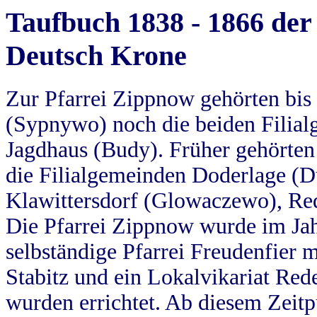
Taufbuch 1838 - 1866 der
Deutsch Krone
Zur Pfarrei Zippnow gehörten bi
(Sypnywo) noch die beiden Filial
Jagdhaus (Budy). Früher gehörten 
die Filialgemeinden Doderlage (D
Klawittersdorf (Glowaczewo), Red
Die Pfarrei Zippnow wurde im Jah
selbständige Pfarrei Freudenfier m
Stabitz und ein Lokalvikariat Red
wurden errichtet. Ab diesem Zeitp