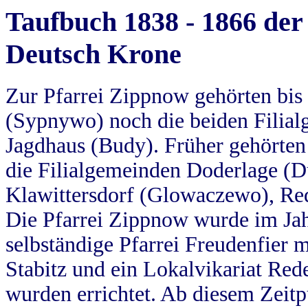
Taufbuch 1838 - 1866 der
Deutsch Krone
Zur Pfarrei Zippnow gehörten bi
(Sypnywo) noch die beiden Filial
Jagdhaus (Budy). Früher gehörten 
die Filialgemeinden Doderlage (D
Klawittersdorf (Glowaczewo), Red
Die Pfarrei Zippnow wurde im Jah
selbständige Pfarrei Freudenfier m
Stabitz und ein Lokalvikariat Red
wurden errichtet. Ab diesem Zeitp