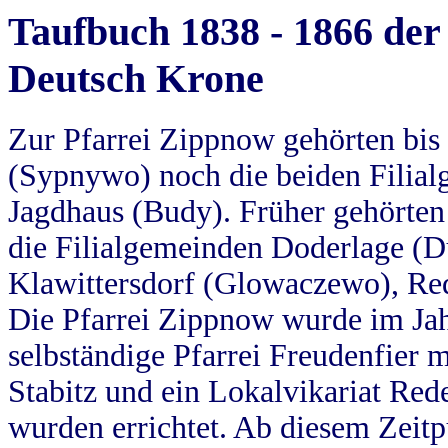
Taufbuch 1838 - 1866 der
Deutsch Krone
Zur Pfarrei Zippnow gehörten bi
(Sypnywo) noch die beiden Filial
Jagdhaus (Budy). Früher gehörten 
die Filialgemeinden Doderlage (D
Klawittersdorf (Glowaczewo), Red
Die Pfarrei Zippnow wurde im Jah
selbständige Pfarrei Freudenfier m
Stabitz und ein Lokalvikariat Red
wurden errichtet. Ab diesem Zeitp