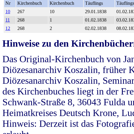
Nr
Kirchenbuch
Kirchenbuch
Täuflings
Täufling
10
267
10
29.01.1838
01.02.18
11
268
1
01.02.1838
03.02.18
12
268
2
02.02.1838
08.02.18
Hinweise zu den Kirchenbücher
Das Original-Kirchenbuch von Jan
Diözesanarchiv Koszalin, früher Kö
Diözesanarchiv Koszalin, Seminar
des Kirchenbuches liegt in der Fr
Schwank-Straße 8, 36043 Fulda u
Heimatkreises Deutsch Krone, Lu
Hinweis: Derzeit ist das Fotograf