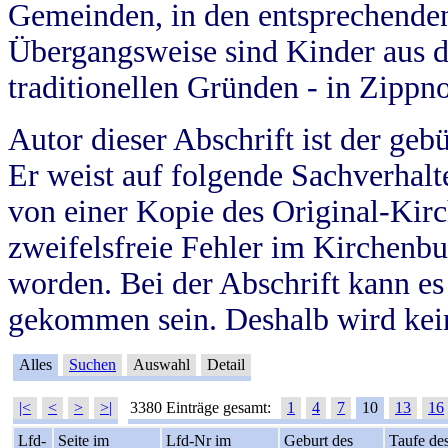
Gemeinden, in den entsprechende
Übergangsweise sind Kinder aus 
traditionellen Gründen - in Zippn
Autor dieser Abschrift ist der geb
Er weist auf folgende Sachverhalte
von einer Kopie des Original-Kirc
zweifelsfreie Fehler im Kirchenbuc
worden. Bei der Abschrift kann e
gekommen sein. Deshalb wird kein
Alles
Suchen
Auswahl
Detail
|<
<
>
>|
3380 Einträge gesamt:
1
4
7
10
13
16
Lfd-
Seite im
Lfd-Nr im
Geburt des
Taufe de