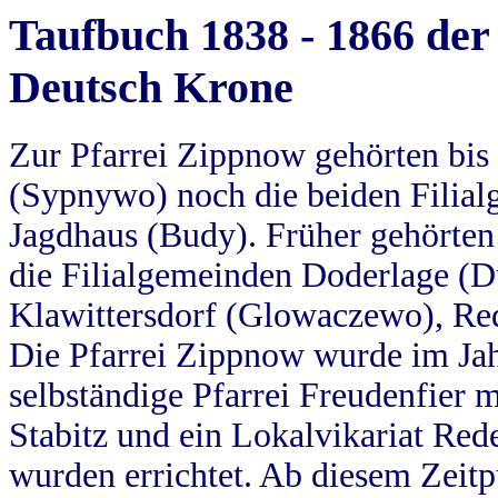
Taufbuch 1838 - 1866 der
Deutsch Krone
Zur Pfarrei Zippnow gehörten bi
(Sypnywo) noch die beiden Filial
Jagdhaus (Budy). Früher gehörten 
die Filialgemeinden Doderlage (D
Klawittersdorf (Glowaczewo), Red
Die Pfarrei Zippnow wurde im Jah
selbständige Pfarrei Freudenfier m
Stabitz und ein Lokalvikariat Red
wurden errichtet. Ab diesem Zeitp