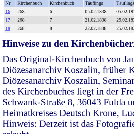
Nr
Kirchenbuch
Kirchenbuch
Täuflings
Täufling
16
268
6
05.02.1838
05.02.18
17
268
7
21.02.1838
25.02.18
18
268
8
22.02.1838
25.02.18
Hinweise zu den Kirchenbücher
Das Original-Kirchenbuch von Jan
Diözesanarchiv Koszalin, früher Kö
Diözesanarchiv Koszalin, Seminar
des Kirchenbuches liegt in der Fr
Schwank-Straße 8, 36043 Fulda u
Heimatkreises Deutsch Krone, Lu
Hinweis: Derzeit ist das Fotograf