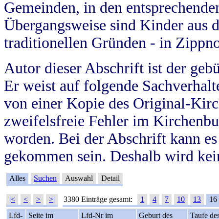
Gemeinden, in den entsprechende
Übergangsweise sind Kinder aus 
traditionellen Gründen - in Zippn
Autor dieser Abschrift ist der geb
Er weist auf folgende Sachverhalte
von einer Kopie des Original-Kirc
zweifelsfreie Fehler im Kirchenbuc
worden. Bei der Abschrift kann e
gekommen sein. Deshalb wird kein
Alles
Suchen
Auswahl
Detail
|<
<
>
>|
3380 Einträge gesamt:
1
4
7
10
13
16
Lfd-
Seite im
Lfd-Nr im
Geburt des
Taufe de