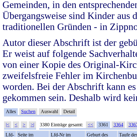
Gemeinden, in den entsprechende
Übergangsweise sind Kinder aus 
traditionellen Gründen - in Zippn
Autor dieser Abschrift ist der geb
Er weist auf folgende Sachverhalte
von einer Kopie des Original-Kirc
zweifelsfreie Fehler im Kirchenbuc
worden. Bei der Abschrift kann e
gekommen sein. Deshalb wird kein
Alles
Suchen
Auswahl
Detail
|<
<
>
>|
3380 Einträge gesamt:
<<
3361
3364
336
Lfd-
Seite im
Lfd-Nr im
Geburt des
Taufe de