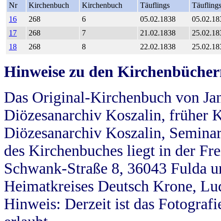
Nr
Kirchenbuch
Kirchenbuch
Täuflings
Täufling
16
268
6
05.02.1838
05.02.18
17
268
7
21.02.1838
25.02.18
18
268
8
22.02.1838
25.02.18
Hinweise zu den Kirchenbücher
Das Original-Kirchenbuch von Jan
Diözesanarchiv Koszalin, früher Kö
Diözesanarchiv Koszalin, Seminar
des Kirchenbuches liegt in der Fr
Schwank-Straße 8, 36043 Fulda u
Heimatkreises Deutsch Krone, Lu
Hinweis: Derzeit ist das Fotograf