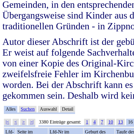
Gemeinden, in den entsprechende
Übergangsweise sind Kinder aus 
traditionellen Gründen - in Zippn
Autor dieser Abschrift ist der geb
Er weist auf folgende Sachverhalte
von einer Kopie des Original-Kirc
zweifelsfreie Fehler im Kirchenbuc
worden. Bei der Abschrift kann e
gekommen sein. Deshalb wird kein
Alles
Suchen
Auswahl
Detail
|<
<
>
>|
3380 Einträge gesamt:
1
4
7
10
13
16
Lfd-
Seite im
Lfd-Nr im
Geburt des
Taufe de