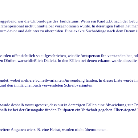
ggebend war die Chronologie des Taufdatums. Wenn ein Kind z.B. nach der Geburt 
rchenpersonal nicht unmittelbar vorgenommen wurde. In derartigen Fällen hat man d
raum davor und dahinter zu überprüfen. Eine exakte Suchabfrage nach dem Datum i
den offensichtlich so aufgeschrieben, wie die Amtsperson ihn verstanden hat, ode
n Dörfern war schließlich Dialekt. In den Fällen bei denen erkannt wurde, dass di
t, wobei mehrere Schreibvarianten Anwendung fanden. In dieser Liste wurde in de
n und den im Kirchenbuch verwendeten Schreibvarianten.
wurde deshalb vorausgesetzt, dass nur in derartigen Fällen eine Abweichung zur O
eshalb ist bei der Ortsangabe für den Taufpaten ein Vorbehalt gegeben. Überwiegen
weitere Angaben wie z. B. eine Heirat, wurden nicht übernommen.