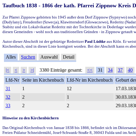
Taufbuch 1838 - 1866 der kath. Pfarrei Zippnow Kreis 
Zur Pfarrei Zippnow gehörten bis 1945 außer dem Dorf Zippnow (Sypnywo) noch d
(Dudylany), Freudenfier (Szwecja), Klawittersdorf (Glowaczewo), Rederitz (Nadarz
Stabitz und ein Lokalvikariat Rederitz mit der Tochterkirche in Doderlage wurd
diesen Gemeinden - wohl noch aus traditionellen Gründen - in Zippnow getauft 
Autor dieser Abschrift ist der gebürtige Rederitzer
Paul Lüdtke
aus Köln. Er weist
Kirchenbuch, sind in dieser Liste korrigiert worden. Bei der Abschrift kann es 
Alles
Suchen
Auswahl
Detail
|<
<
>
>|
3380 Einträge gesamt:
<<
31
34
37
40
Lfd-Nr
Seite im Kirchenbuch
Lfd-Nr im Kirchenbuch
Geburt des
31
1
12
17.03.183
32
2
1
30.03.183
33
2
2
29.03.183
Hinweise zu den Kirchenbüchern
Das Original-Kirchenbuch von Januar 1838 bis 1866, befindet sich im Diözesanarch
Freien Prälatur Schneidemühl, Josef-Schwank-Straße 8, 36043 Fulda und im Archi