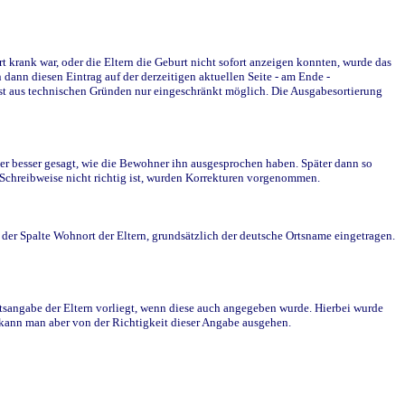
krank war, oder die Eltern die Geburt nicht sofort anzeigen konnten, wurde das
ann diesen Eintrag auf der derzeitigen aktuellen Seite - am Ende -
st aus technischen Gründen nur eingeschränkt möglich. Die Ausgabesortierung
r besser gesagt, wie die Bewohner ihn ausgesprochen haben. Später dann so
e Schreibweise nicht richtig ist, wurden Korrekturen vorgenommen.
r Spalte Wohnort der Eltern, grundsätzlich der deutsche Ortsname eingetragen.
rtsangabe der Eltern vorliegt, wenn diese auch angegeben wurde. Hierbei wurde
d kann man aber von der Richtigkeit dieser Angabe ausgehen.