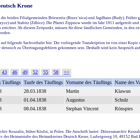
Deutsch Krone
ie beiden Filialgemeinden Briesenitz (Brzez`nica) und Jagdhaus (Budy). Früher g
yce) und Stabitz (Zdbice). Die Pfarrei Zippnow wurde im Jahr 1911 aufgeteilt und e
en errichtet. Ab diesem Zeitpunkt, müssen für diese ländlichen Gemeinden, in den
worden.
 auf folgende Sachverhalte hin: Die vorliegende Transkription ist von einer Kopie 
aber dennoch zu Übertragungsfehlern gekommen sein. Deshalb wird kein Anspruch auf 
43
46
49
52
55
58
>>
 Täuflings
Taufe des Täuflings
Vorname des Täuflings
Name des Va
8
28.03.1838
Martin
Klawun
8
01.04.1838
Augustus
Schulz
8
08.04.1838
Stephan Vincent
Rönspies
iv Koszalin, früher Köslin, in Polen. Die Anschrift lautet: Diözesanarchiv Koszal
v der Heimatstube des Heimatkreises Deutsch Krone, Ludwigsweg 10, 49152 Bad Ess