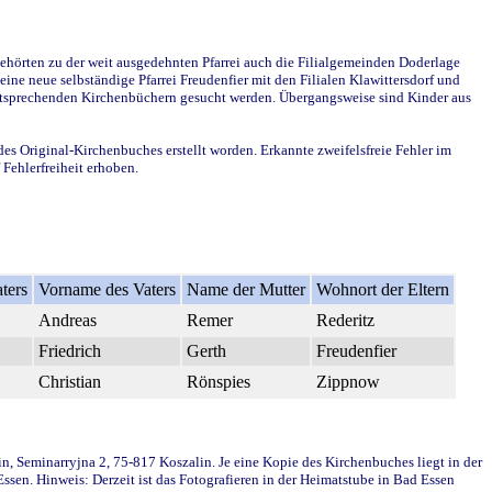
ehörten zu der weit ausgedehnten Pfarrei auch die Filialgemeinden Doderlage
ine neue selbständige Pfarrei Freudenfier mit den Filialen Klawittersdorf und
 entsprechenden Kirchenbüchern gesucht werden. Übergangsweise sind Kinder aus
des Original-Kirchenbuches erstellt worden. Erkannte zweifelsfreie Fehler im
Fehlerfreiheit erhoben.
ters
Vorname des Vaters
Name der Mutter
Wohnort der Eltern
Andreas
Remer
Rederitz
Friedrich
Gerth
Freudenfier
Christian
Rönspies
Zippnow
in, Seminarryjna 2, 75-817 Koszalin. Je eine Kopie des Kirchenbuches liegt in der
en. Hinweis: Derzeit ist das Fotografieren in der Heimatstube in Bad Essen