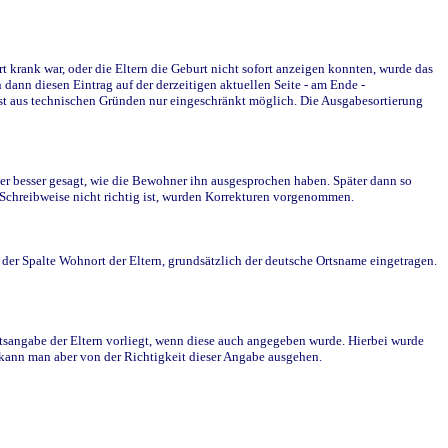
krank war, oder die Eltern die Geburt nicht sofort anzeigen konnten, wurde das
ann diesen Eintrag auf der derzeitigen aktuellen Seite - am Ende -
st aus technischen Gründen nur eingeschränkt möglich. Die Ausgabesortierung
r besser gesagt, wie die Bewohner ihn ausgesprochen haben. Später dann so
e Schreibweise nicht richtig ist, wurden Korrekturen vorgenommen.
r Spalte Wohnort der Eltern, grundsätzlich der deutsche Ortsname eingetragen.
rtsangabe der Eltern vorliegt, wenn diese auch angegeben wurde. Hierbei wurde
d kann man aber von der Richtigkeit dieser Angabe ausgehen.