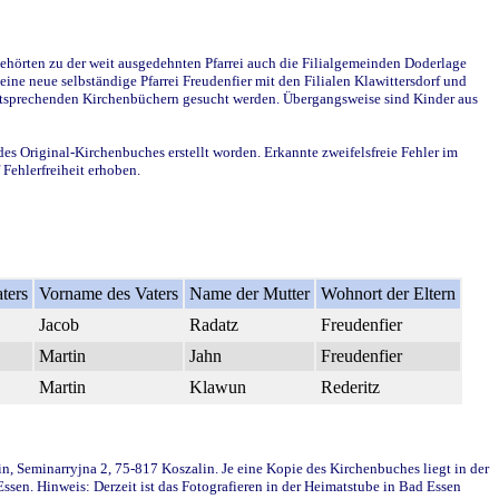
ehörten zu der weit ausgedehnten Pfarrei auch die Filialgemeinden Doderlage
ine neue selbständige Pfarrei Freudenfier mit den Filialen Klawittersdorf und
 entsprechenden Kirchenbüchern gesucht werden. Übergangsweise sind Kinder aus
des Original-Kirchenbuches erstellt worden. Erkannte zweifelsfreie Fehler im
Fehlerfreiheit erhoben.
ters
Vorname des Vaters
Name der Mutter
Wohnort der Eltern
Jacob
Radatz
Freudenfier
Martin
Jahn
Freudenfier
Martin
Klawun
Rederitz
in, Seminarryjna 2, 75-817 Koszalin. Je eine Kopie des Kirchenbuches liegt in der
en. Hinweis: Derzeit ist das Fotografieren in der Heimatstube in Bad Essen