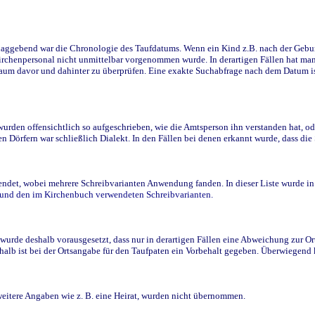
ggebend war die Chronologie des Taufdatums. Wenn ein Kind z.B. nach der Geburt 
rchenpersonal nicht unmittelbar vorgenommen wurde. In derartigen Fällen hat man d
raum davor und dahinter zu überprüfen. Eine exakte Suchabfrage nach dem Datum i
den offensichtlich so aufgeschrieben, wie die Amtsperson ihn verstanden hat, ode
n Dörfern war schließlich Dialekt. In den Fällen bei denen erkannt wurde, dass di
t, wobei mehrere Schreibvarianten Anwendung fanden. In dieser Liste wurde in de
n und den im Kirchenbuch verwendeten Schreibvarianten.
wurde deshalb vorausgesetzt, dass nur in derartigen Fällen eine Abweichung zur O
eshalb ist bei der Ortsangabe für den Taufpaten ein Vorbehalt gegeben. Überwiegen
weitere Angaben wie z. B. eine Heirat, wurden nicht übernommen.