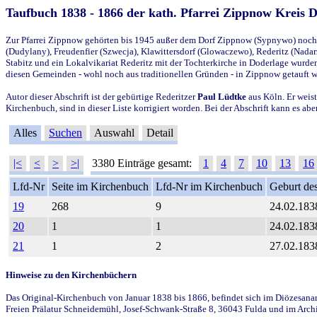
Taufbuch 1838 - 1866 der kath. Pfarrei Zippnow Kreis 
Zur Pfarrei Zippnow gehörten bis 1945 außer dem Dorf Zippnow (Sypnywo) noch d
(Dudylany), Freudenfier (Szwecja), Klawittersdorf (Glowaczewo), Rederitz (Nadarz
Stabitz und ein Lokalvikariat Rederitz mit der Tochterkirche in Doderlage wurd
diesen Gemeinden - wohl noch aus traditionellen Gründen - in Zippnow getauft 
Autor dieser Abschrift ist der gebürtige Rederitzer
Paul Lüdtke
aus Köln. Er weist
Kirchenbuch, sind in dieser Liste korrigiert worden. Bei der Abschrift kann es 
Alles
Suchen
Auswahl
Detail
|<
<
>
>|
3380 Einträge gesamt:
1
4
7
10
13
16
Lfd-Nr
Seite im Kirchenbuch
Lfd-Nr im Kirchenbuch
Geburt des
19
268
9
24.02.183
20
1
1
24.02.183
21
1
2
27.02.183
Hinweise zu den Kirchenbüchern
Das Original-Kirchenbuch von Januar 1838 bis 1866, befindet sich im Diözesanarch
Freien Prälatur Schneidemühl, Josef-Schwank-Straße 8, 36043 Fulda und im Archi