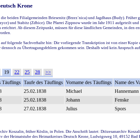
Deutsch Krone
ie beiden Filialgemeinden Briesenitz (Brzez`nica) und Jagdhaus (Budy). Früher g
yce) und Stabitz (Zdbice). Die Pfarrei Zippnow wurde im Jahr 1911 aufgeteilt und e
en errichtet. Ab diesem Zeitpunkt, müssen für diese ländlichen Gemeinden, in den
worden.
 auf folgende Sachverhalte hin: Die vorliegende Transkription ist von einer Kopie 
aber dennoch zu Übertragungsfehlern gekommen sein. Deshalb wird kein Anspruch auf 
19
22
25
28
>>
 Täuflings
Taufe des Täuflings
Vorname des Täuflings
Name des Va
8
25.02.1838
Michael
Hannemann
8
25.02.1838
Johann
Fenske
8
27.02.1838
Julius
Spors
iv Koszalin, früher Köslin, in Polen. Die Anschrift lautet: Diözesanarchiv Koszal
v der Heimatstube des Heimatkreises Deutsch Krone, Ludwigsweg 10, 49152 Bad Ess