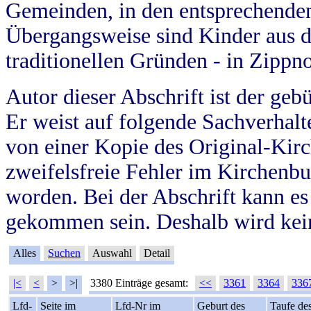
Gemeinden, in den entsprechende
Übergangsweise sind Kinder aus 
traditionellen Gründen - in Zippn
Autor dieser Abschrift ist der geb
Er weist auf folgende Sachverhalte
von einer Kopie des Original-Kirc
zweifelsfreie Fehler im Kirchenbuc
worden. Bei der Abschrift kann e
gekommen sein. Deshalb wird kein
Alles
Suchen
Auswahl
Detail
|<
<
>
>|
3380 Einträge gesamt:
<<
3361
3364
336
Lfd-
Seite im
Lfd-Nr im
Geburt des
Taufe de