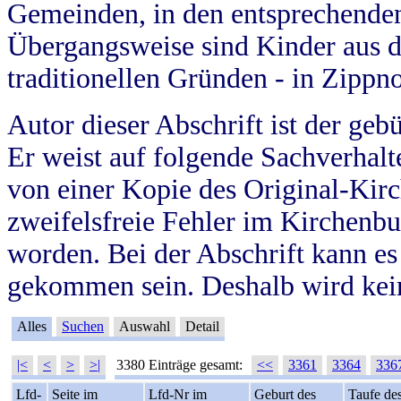
Gemeinden, in den entsprechende
Übergangsweise sind Kinder aus 
traditionellen Gründen - in Zippn
Autor dieser Abschrift ist der geb
Er weist auf folgende Sachverhalte
von einer Kopie des Original-Kirc
zweifelsfreie Fehler im Kirchenbuc
worden. Bei der Abschrift kann e
gekommen sein. Deshalb wird kein
Alles
Suchen
Auswahl
Detail
|<
<
>
>|
3380 Einträge gesamt:
<<
3361
3364
336
Lfd-
Seite im
Lfd-Nr im
Geburt des
Taufe de