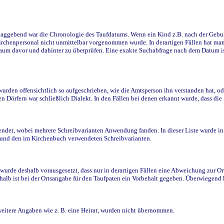
ggebend war die Chronologie des Taufdatums. Wenn ein Kind z.B. nach der Geburt 
rchenpersonal nicht unmittelbar vorgenommen wurde. In derartigen Fällen hat man d
raum davor und dahinter zu überprüfen. Eine exakte Suchabfrage nach dem Datum i
den offensichtlich so aufgeschrieben, wie die Amtsperson ihn verstanden hat, ode
n Dörfern war schließlich Dialekt. In den Fällen bei denen erkannt wurde, dass di
t, wobei mehrere Schreibvarianten Anwendung fanden. In dieser Liste wurde in de
n und den im Kirchenbuch verwendeten Schreibvarianten.
wurde deshalb vorausgesetzt, dass nur in derartigen Fällen eine Abweichung zur O
eshalb ist bei der Ortsangabe für den Taufpaten ein Vorbehalt gegeben. Überwiegen
weitere Angaben wie z. B. eine Heirat, wurden nicht übernommen.