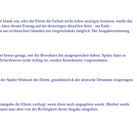
krank war, oder die Eltern die Geburt nicht sofort anzeigen konnten, wurde das
ann diesen Eintrag auf der derzeitigen aktuellen Seite - am Ende -
st aus technischen Gründen nur eingeschränkt möglich. Die Ausgabesortierung
r besser gesagt, wie die Bewohner ihn ausgesprochen haben. Später dann so
e Schreibweise nicht richtig ist, wurden Korrekturen vorgenommen.
r Spalte Wohnort der Eltern, grundsätzlich der deutsche Ortsname eingetragen.
rtsangabe der Eltern vorliegt, wenn diese auch angegeben wurde. Hierbei wurde
d kann man aber von der Richtigkeit dieser Angabe ausgehen.