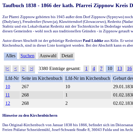
Taufbuch 1838 - 1866 der kath. Pfarrei Zippnow Kreis 
Zur Pfarrei Zippnow gehörten bis 1945 außer dem Dorf Zippnow (Sypnywo) noch d
(Dudylany), Freudenfier (Szwecja), Klawittersdorf (Glowaczewo), Rederitz (Nadarz
Stabitz und ein Lokalvikariat Rederitz mit der Tochterkirche in Doderlage wurd
diesen Gemeinden - wohl noch aus traditionellen Gründen - in Zippnow getauft 
Autor dieser Abschrift ist der gebürtige Rederitzer
Paul Lüdtke
aus Köln. Er weist
Kirchenbuch, sind in dieser Liste korrigiert worden. Bei der Abschrift kann es 
Alles
Suchen
Auswahl
Detail
|<
<
>
>|
3380 Einträge gesamt:
1
4
7
10
13
16
Lfd-Nr
Seite im Kirchenbuch
Lfd-Nr im Kirchenbuch
Geburt des
10
267
10
29.01.183
11
268
1
01.02.183
12
268
2
02.02.183
Hinweise zu den Kirchenbüchern
Das Original-Kirchenbuch von Januar 1838 bis 1866, befindet sich im Diözesanarch
Freien Prälatur Schneidemühl, Josef-Schwank-Straße 8, 36043 Fulda und im Archi