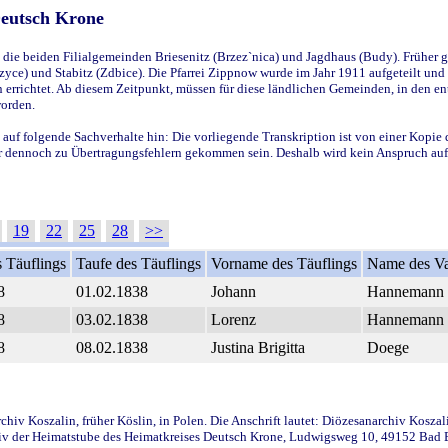
Deutsch Krone
ie beiden Filialgemeinden Briesenitz (Brzez`nica) und Jagdhaus (Budy). Früher g
yce) und Stabitz (Zdbice). Die Pfarrei Zippnow wurde im Jahr 1911 aufgeteilt und e
en errichtet. Ab diesem Zeitpunkt, müssen für diese ländlichen Gemeinden, in den
worden.
 auf folgende Sachverhalte hin: Die vorliegende Transkription ist von einer Kopie 
aber dennoch zu Übertragungsfehlern gekommen sein. Deshalb wird kein Anspruch auf 
19
22
25
28
>>
 Täuflings
Taufe des Täuflings
Vorname des Täuflings
Name des Va
8
01.02.1838
Johann
Hannemann
8
03.02.1838
Lorenz
Hannemann
8
08.02.1838
Justina Brigitta
Doege
iv Koszalin, früher Köslin, in Polen. Die Anschrift lautet: Diözesanarchiv Koszal
v der Heimatstube des Heimatkreises Deutsch Krone, Ludwigsweg 10, 49152 Bad Ess