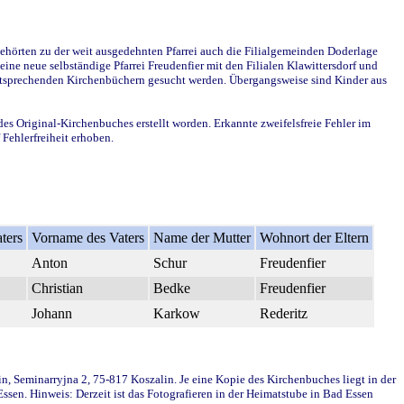
ehörten zu der weit ausgedehnten Pfarrei auch die Filialgemeinden Doderlage
ine neue selbständige Pfarrei Freudenfier mit den Filialen Klawittersdorf und
 entsprechenden Kirchenbüchern gesucht werden. Übergangsweise sind Kinder aus
des Original-Kirchenbuches erstellt worden. Erkannte zweifelsfreie Fehler im
Fehlerfreiheit erhoben.
ters
Vorname des Vaters
Name der Mutter
Wohnort der Eltern
Anton
Schur
Freudenfier
Christian
Bedke
Freudenfier
Johann
Karkow
Rederitz
in, Seminarryjna 2, 75-817 Koszalin. Je eine Kopie des Kirchenbuches liegt in der
en. Hinweis: Derzeit ist das Fotografieren in der Heimatstube in Bad Essen