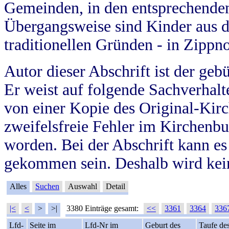
Gemeinden, in den entsprechende
Übergangsweise sind Kinder aus 
traditionellen Gründen - in Zippn
Autor dieser Abschrift ist der geb
Er weist auf folgende Sachverhalte
von einer Kopie des Original-Kirc
zweifelsfreie Fehler im Kirchenbuc
worden. Bei der Abschrift kann e
gekommen sein. Deshalb wird kein
Alles
Suchen
Auswahl
Detail
|<
<
>
>|
3380 Einträge gesamt:
<<
3361
3364
336
Lfd-
Seite im
Lfd-Nr im
Geburt des
Taufe de