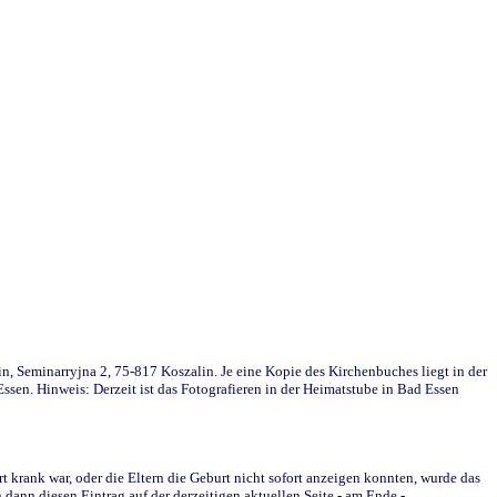
in, Seminarryjna 2, 75-817 Koszalin. Je eine Kopie des Kirchenbuches liegt in der
en. Hinweis: Derzeit ist das Fotografieren in der Heimatstube in Bad Essen
krank war, oder die Eltern die Geburt nicht sofort anzeigen konnten, wurde das
ann diesen Eintrag auf der derzeitigen aktuellen Seite - am Ende -