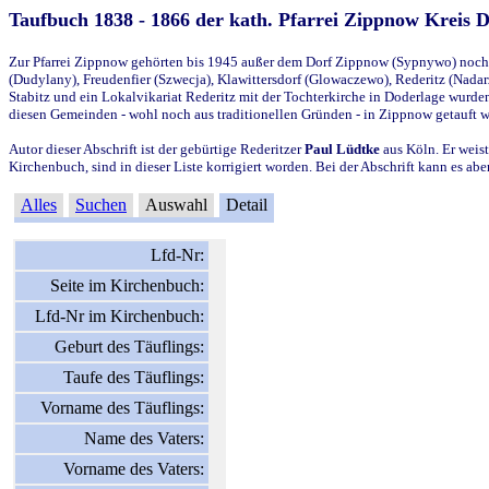
Taufbuch 1838 - 1866 der kath. Pfarrei Zippnow Kreis 
Zur Pfarrei Zippnow gehörten bis 1945 außer dem Dorf Zippnow (Sypnywo) noch d
(Dudylany), Freudenfier (Szwecja), Klawittersdorf (Glowaczewo), Rederitz (Nadarz
Stabitz und ein Lokalvikariat Rederitz mit der Tochterkirche in Doderlage wurd
diesen Gemeinden - wohl noch aus traditionellen Gründen - in Zippnow getauft 
Autor dieser Abschrift ist der gebürtige Rederitzer
Paul Lüdtke
aus Köln. Er weist
Kirchenbuch, sind in dieser Liste korrigiert worden. Bei der Abschrift kann es 
Alles
Suchen
Auswahl
Detail
Lfd-Nr:
Seite im Kirchenbuch:
Lfd-Nr im Kirchenbuch:
Geburt des Täuflings:
Taufe des Täuflings:
Vorname des Täuflings:
Name des Vaters:
Vorname des Vaters: