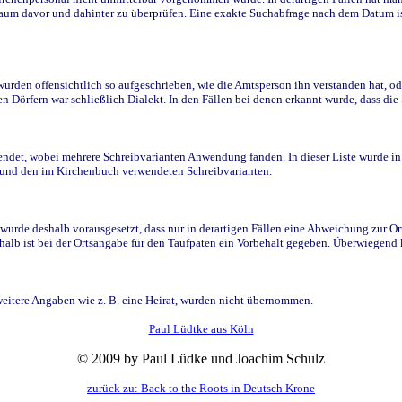
raum davor und dahinter zu überprüfen. Eine exakte Suchabfrage nach dem Datum i
den offensichtlich so aufgeschrieben, wie die Amtsperson ihn verstanden hat, ode
n Dörfern war schließlich Dialekt. In den Fällen bei denen erkannt wurde, dass di
t, wobei mehrere Schreibvarianten Anwendung fanden. In dieser Liste wurde in de
n und den im Kirchenbuch verwendeten Schreibvarianten.
wurde deshalb vorausgesetzt, dass nur in derartigen Fällen eine Abweichung zur O
eshalb ist bei der Ortsangabe für den Taufpaten ein Vorbehalt gegeben. Überwiegen
weitere Angaben wie z. B. eine Heirat, wurden nicht übernommen.
Paul Lüdtke aus Köln
© 2009 by Paul Lüdke und Joachim Schulz
zurück zu: Back to the Roots in Deutsch Krone