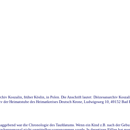
iv Koszalin, früher Köslin, in Polen. Die Anschrift lautet: Diözesanarchiv Koszal
v der Heimatstube des Heimatkreises Deutsch Krone, Ludwigsweg 10, 49152 Bad Ess
ggebend war die Chronologie des Taufdatums. Wenn ein Kind z.B. nach der Geburt 
rchenpersonal nicht unmittelbar vorgenommen wurde. In derartigen Fällen hat man d