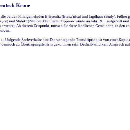
Deutsch Krone
ie beiden Filialgemeinden Briesenitz (Brzez`nica) und Jagdhaus (Budy). Früher g
yce) und Stabitz (Zdbice). Die Pfarrei Zippnow wurde im Jahr 1911 aufgeteilt und e
en errichtet. Ab diesem Zeitpunkt, müssen für diese ländlichen Gemeinden, in den
worden.
 auf folgende Sachverhalte hin: Die vorliegende Transkription ist von einer Kopie 
aber dennoch zu Übertragungsfehlern gekommen sein. Deshalb wird kein Anspruch auf 