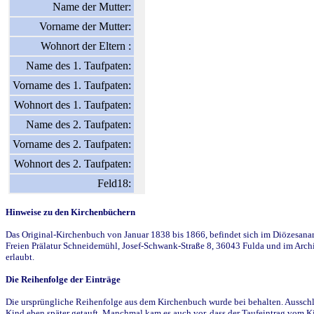
Name der Mutter:
Vorname der Mutter:
Wohnort der Eltern :
Name des 1. Taufpaten:
Vorname des 1. Taufpaten:
Wohnort des 1. Taufpaten:
Name des 2. Taufpaten:
Vorname des 2. Taufpaten:
Wohnort des 2. Taufpaten:
Feld18:
Hinweise zu den Kirchenbüchern
Das Original-Kirchenbuch von Januar 1838 bis 1866, befindet sich im Diözesanarch
Freien Prälatur Schneidemühl, Josef-Schwank-Straße 8, 36043 Fulda und im Archi
erlaubt.
Die Reihenfolge der Einträge
Die ursprüngliche Reihenfolge aus dem Kirchenbuch wurde bei behalten. Ausschla
Kind eben später getauft. Manchmal kam es auch vor, dass der Taufeintrag vom Ki