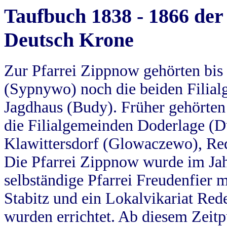
Taufbuch 1838 - 1866 der
Deutsch Krone
Zur Pfarrei Zippnow gehörten bi
(Sypnywo) noch die beiden Filial
Jagdhaus (Budy). Früher gehörten 
die Filialgemeinden Doderlage (D
Klawittersdorf (Glowaczewo), Red
Die Pfarrei Zippnow wurde im Jah
selbständige Pfarrei Freudenfier m
Stabitz und ein Lokalvikariat Red
wurden errichtet. Ab diesem Zeitp