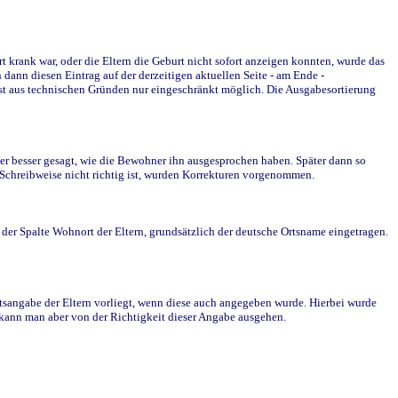
krank war, oder die Eltern die Geburt nicht sofort anzeigen konnten, wurde das
ann diesen Eintrag auf der derzeitigen aktuellen Seite - am Ende -
st aus technischen Gründen nur eingeschränkt möglich. Die Ausgabesortierung
r besser gesagt, wie die Bewohner ihn ausgesprochen haben. Später dann so
e Schreibweise nicht richtig ist, wurden Korrekturen vorgenommen.
r Spalte Wohnort der Eltern, grundsätzlich der deutsche Ortsname eingetragen.
rtsangabe der Eltern vorliegt, wenn diese auch angegeben wurde. Hierbei wurde
d kann man aber von der Richtigkeit dieser Angabe ausgehen.