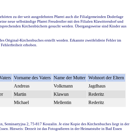
ehörten zu der weit ausgedehnten Pfarrei auch die Filialgemeinden Doderlage
ine neue selbständige Pfarrei Freudenfier mit den Filialen Klawittersdorf und
 entsprechenden Kirchenbüchern gesucht werden. Übergangsweise sind Kinder aus
des Original-Kirchenbuches erstellt worden. Erkannte zweifelsfreie Fehler im
Fehlerfreiheit erhoben.
Vaters
Vorname des Vaters
Name der Mutter
Wohnort der Eltern
Andreas
Volkmann
Jagdhaus
er
Martin
Klawun
Rederitz
Michael
Mellentin
Rederitz
in, Seminarryjna 2, 75-817 Koszalin. Je eine Kopie des Kirchenbuches liegt in der
en. Hinweis: Derzeit ist das Fotografieren in der Heimatstube in Bad Essen