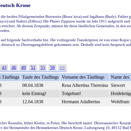
Deutsch Krone
ie beiden Filialgemeinden Briesenitz (Brzez`nica) und Jagdhaus (Budy). Früher g
yce) und Stabitz (Zdbice). Die Pfarrei Zippnow wurde im Jahr 1911 aufgeteilt und e
en errichtet. Ab diesem Zeitpunkt, müssen für diese ländlichen Gemeinden, in den
worden.
 auf folgende Sachverhalte hin: Die vorliegende Transkription ist von einer Kopie 
aber dennoch zu Übertragungsfehlern gekommen sein. Deshalb wird kein Anspruch auf 
43
46
49
52
55
58
>>
 Täuflings
Taufe des Täuflings
Vorname des Täuflings
Name des 
8
08.04.1838
Rosa Albertina Theresisa
Siewert
8
kein Eintrag!
Totgeburt!
Heidekrüg
8
12.04.1838
Hermann Adalbertus
Wohlfram
iv Koszalin, früher Köslin, in Polen. Die Anschrift lautet: Diözesanarchiv Koszal
v der Heimatstube des Heimatkreises Deutsch Krone, Ludwigsweg 10, 49152 Bad Ess