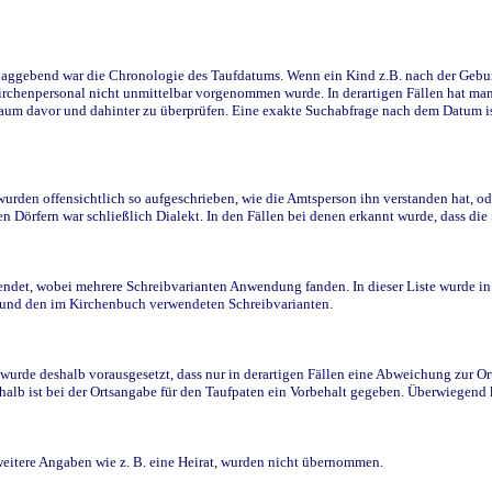
ggebend war die Chronologie des Taufdatums. Wenn ein Kind z.B. nach der Geburt 
rchenpersonal nicht unmittelbar vorgenommen wurde. In derartigen Fällen hat man d
raum davor und dahinter zu überprüfen. Eine exakte Suchabfrage nach dem Datum i
den offensichtlich so aufgeschrieben, wie die Amtsperson ihn verstanden hat, ode
n Dörfern war schließlich Dialekt. In den Fällen bei denen erkannt wurde, dass di
t, wobei mehrere Schreibvarianten Anwendung fanden. In dieser Liste wurde in de
n und den im Kirchenbuch verwendeten Schreibvarianten.
wurde deshalb vorausgesetzt, dass nur in derartigen Fällen eine Abweichung zur O
eshalb ist bei der Ortsangabe für den Taufpaten ein Vorbehalt gegeben. Überwiegen
weitere Angaben wie z. B. eine Heirat, wurden nicht übernommen.