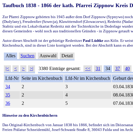
Taufbuch 1838 - 1866 der kath. Pfarrei Zippnow Kreis 
Zur Pfarrei Zippnow gehörten bis 1945 außer dem Dorf Zippnow (Sypnywo) noch d
(Dudylany), Freudenfier (Szwecja), Klawittersdorf (Glowaczewo), Rederitz (Nadarz
Stabitz und ein Lokalvikariat Rederitz mit der Tochterkirche in Doderlage wurd
diesen Gemeinden - wohl noch aus traditionellen Gründen - in Zippnow getauft 
Autor dieser Abschrift ist der gebürtige Rederitzer
Paul Lüdtke
aus Köln. Er weist
Kirchenbuch, sind in dieser Liste korrigiert worden. Bei der Abschrift kann es 
Alles
Suchen
Auswahl
Detail
|<
<
>
>|
3380 Einträge gesamt:
<<
31
34
37
40
Lfd-Nr
Seite im Kirchenbuch
Lfd-Nr im Kirchenbuch
Geburt des
34
2
3
03.04.183
35
2
4
08.04.183
36
2
5
07.04.183
Hinweise zu den Kirchenbüchern
Das Original-Kirchenbuch von Januar 1838 bis 1866, befindet sich im Diözesanarch
Freien Prälatur Schneidemühl, Josef-Schwank-Straße 8, 36043 Fulda und im Archi