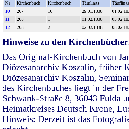
Nr
Kirchenbuch
Kirchenbuch
Täuflings
Täufling
10
267
10
29.01.1838
01.02.18
11
268
1
01.02.1838
03.02.18
12
268
2
02.02.1838
08.02.18
Hinweise zu den Kirchenbücher
Das Original-Kirchenbuch von Jan
Diözesanarchiv Koszalin, früher Kö
Diözesanarchiv Koszalin, Seminar
des Kirchenbuches liegt in der Fr
Schwank-Straße 8, 36043 Fulda u
Heimatkreises Deutsch Krone, Lu
Hinweis: Derzeit ist das Fotograf