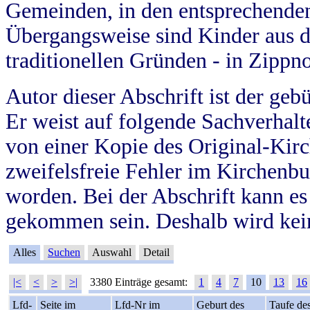
Gemeinden, in den entsprechende
Übergangsweise sind Kinder aus 
traditionellen Gründen - in Zippn
Autor dieser Abschrift ist der geb
Er weist auf folgende Sachverhalte
von einer Kopie des Original-Kirc
zweifelsfreie Fehler im Kirchenbuc
worden. Bei der Abschrift kann e
gekommen sein. Deshalb wird kein
Alles
Suchen
Auswahl
Detail
|<
<
>
>|
3380 Einträge gesamt:
1
4
7
10
13
16
Lfd-
Seite im
Lfd-Nr im
Geburt des
Taufe de