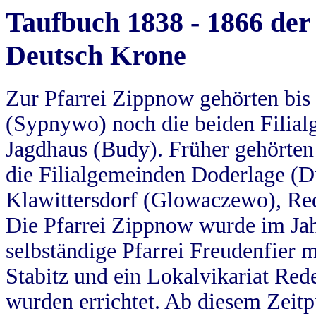
Taufbuch 1838 - 1866 der
Deutsch Krone
Zur Pfarrei Zippnow gehörten bi
(Sypnywo) noch die beiden Filial
Jagdhaus (Budy). Früher gehörten 
die Filialgemeinden Doderlage (D
Klawittersdorf (Glowaczewo), Red
Die Pfarrei Zippnow wurde im Jah
selbständige Pfarrei Freudenfier m
Stabitz und ein Lokalvikariat Red
wurden errichtet. Ab diesem Zeitp