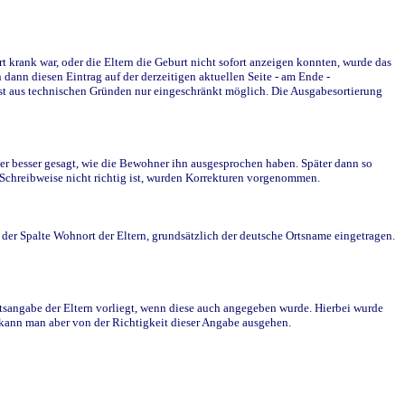
krank war, oder die Eltern die Geburt nicht sofort anzeigen konnten, wurde das
ann diesen Eintrag auf der derzeitigen aktuellen Seite - am Ende -
st aus technischen Gründen nur eingeschränkt möglich. Die Ausgabesortierung
r besser gesagt, wie die Bewohner ihn ausgesprochen haben. Später dann so
e Schreibweise nicht richtig ist, wurden Korrekturen vorgenommen.
r Spalte Wohnort der Eltern, grundsätzlich der deutsche Ortsname eingetragen.
rtsangabe der Eltern vorliegt, wenn diese auch angegeben wurde. Hierbei wurde
d kann man aber von der Richtigkeit dieser Angabe ausgehen.