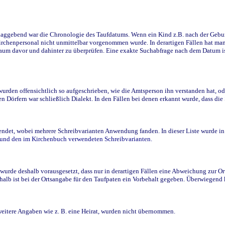
ggebend war die Chronologie des Taufdatums. Wenn ein Kind z.B. nach der Geburt 
rchenpersonal nicht unmittelbar vorgenommen wurde. In derartigen Fällen hat man d
raum davor und dahinter zu überprüfen. Eine exakte Suchabfrage nach dem Datum i
den offensichtlich so aufgeschrieben, wie die Amtsperson ihn verstanden hat, ode
n Dörfern war schließlich Dialekt. In den Fällen bei denen erkannt wurde, dass di
t, wobei mehrere Schreibvarianten Anwendung fanden. In dieser Liste wurde in de
n und den im Kirchenbuch verwendeten Schreibvarianten.
wurde deshalb vorausgesetzt, dass nur in derartigen Fällen eine Abweichung zur O
eshalb ist bei der Ortsangabe für den Taufpaten ein Vorbehalt gegeben. Überwiegen
weitere Angaben wie z. B. eine Heirat, wurden nicht übernommen.