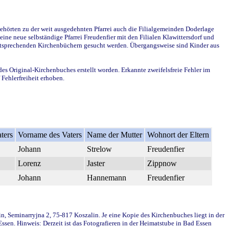
ehörten zu der weit ausgedehnten Pfarrei auch die Filialgemeinden Doderlage
ine neue selbständige Pfarrei Freudenfier mit den Filialen Klawittersdorf und
 entsprechenden Kirchenbüchern gesucht werden. Übergangsweise sind Kinder aus
des Original-Kirchenbuches erstellt worden. Erkannte zweifelsfreie Fehler im
Fehlerfreiheit erhoben.
ters
Vorname des Vaters
Name der Mutter
Wohnort der Eltern
Johann
Strelow
Freudenfier
Lorenz
Jaster
Zippnow
Johann
Hannemann
Freudenfier
in, Seminarryjna 2, 75-817 Koszalin. Je eine Kopie des Kirchenbuches liegt in der
en. Hinweis: Derzeit ist das Fotografieren in der Heimatstube in Bad Essen