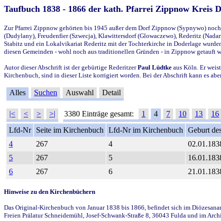
Taufbuch 1838 - 1866 der kath. Pfarrei Zippnow Kreis 
Zur Pfarrei Zippnow gehörten bis 1945 außer dem Dorf Zippnow (Sypnywo) noch d
(Dudylany), Freudenfier (Szwecja), Klawittersdorf (Glowaczewo), Rederitz (Nadarz
Stabitz und ein Lokalvikariat Rederitz mit der Tochterkirche in Doderlage wurd
diesen Gemeinden - wohl noch aus traditionellen Gründen - in Zippnow getauft 
Autor dieser Abschrift ist der gebürtige Rederitzer
Paul Lüdtke
aus Köln. Er weist
Kirchenbuch, sind in dieser Liste korrigiert worden. Bei der Abschrift kann es 
Alles
Suchen
Auswahl
Detail
|<
<
>
>|
3380 Einträge gesamt:
1
4
7
10
13
16
Lfd-Nr
Seite im Kirchenbuch
Lfd-Nr im Kirchenbuch
Geburt des
4
267
4
02.01.183
5
267
5
16.01.183
6
267
6
21.01.183
Hinweise zu den Kirchenbüchern
Das Original-Kirchenbuch von Januar 1838 bis 1866, befindet sich im Diözesanarch
Freien Prälatur Schneidemühl, Josef-Schwank-Straße 8, 36043 Fulda und im Archi