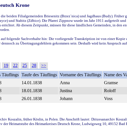
Deutsch Krone
ie beiden Filialgemeinden Briesenitz (Brzez`nica) und Jagdhaus (Budy). Früher g
yce) und Stabitz (Zdbice). Die Pfarrei Zippnow wurde im Jahr 1911 aufgeteilt und e
en errichtet. Ab diesem Zeitpunkt, müssen für diese ländlichen Gemeinden, in den
worden.
 auf folgende Sachverhalte hin: Die vorliegende Transkription ist von einer Kopie 
aber dennoch zu Übertragungsfehlern gekommen sein. Deshalb wird kein Anspruch auf 
19
22
25
28
>>
 Täuflings
Taufe des Täuflings
Vorname des Täuflings
Name des Va
8
14.01.1838
Anna
Gramse
8
18.01.1838
Justina
Roloff
8
26.01.1838
Johann
Voss
iv Koszalin, früher Köslin, in Polen. Die Anschrift lautet: Diözesanarchiv Koszal
v der Heimatstube des Heimatkreises Deutsch Krone, Ludwigsweg 10, 49152 Bad Ess